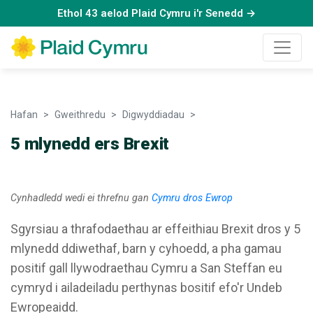
Ethol 43 aelod Plaid Cymru i'r Senedd →
Hafan
Gweithredu
Digwyddiadau
Cymru dros Ewrop
5 mlynedd ers Brexit
Cynhadledd wedi ei threfnu gan
Cymru dros Ewrop
Sgyrsiau a thrafodaethau ar effeithiau Brexit dros y 5
mlynedd ddiwethaf, barn y cyhoedd, a pha gamau
positif gall llywodraethau Cymru a San Steffan eu
cymryd i ailadeiladu perthynas bositif efo'r Undeb
Ewropeaidd.