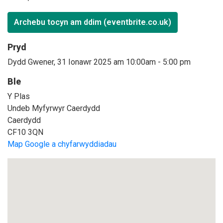
Archebu tocyn am ddim (eventbrite.co.uk)
Pryd
Dydd Gwener, 31 Ionawr 2025 am 10:00am
-
5:00 pm
Ble
Y Plas
Undeb Myfyrwyr Caerdydd
Caerdydd
CF10 3QN
Map Google a chyfarwyddiadau