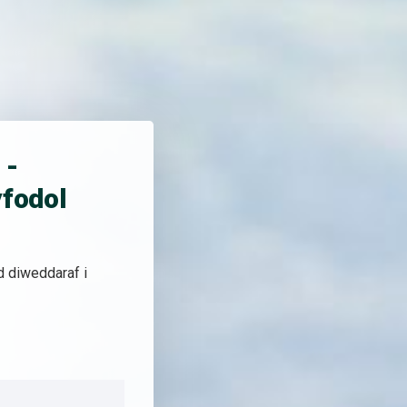
 -
yfodol
d diweddaraf i