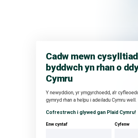
Cadw mewn cysylltiad
byddwch yn rhan o dd
Cymru
Y newyddion, yr ymgyrchoedd, a'r cyfleoed
gymryd rhan a helpu i adeiladu Cymru well.
Cofrestrwch i glywed gan Plaid Cymru!
Enw cyntaf
Cyfenw