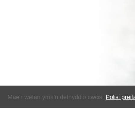
Mae'r wefan yma'n defnyddio cwcis.
Polisi prei