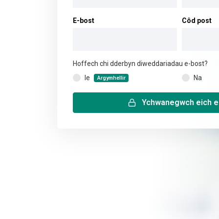
E-bost
Côd post
Hoffech chi dderbyn diweddariadau e-bost?
Ie
Na
(
Argymhellir
)
Ychwanegwch eich e