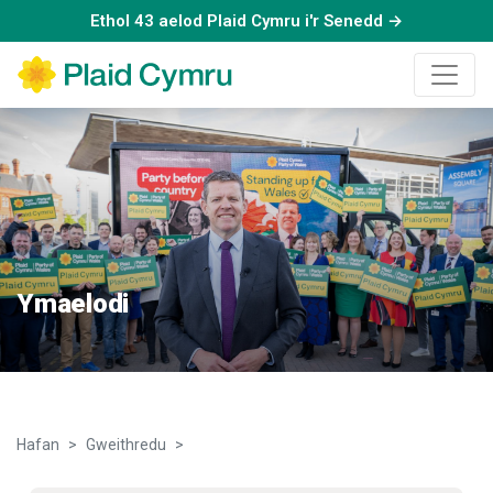
Ethol 43 aelod Plaid Cymru i'r Senedd →
Ymaelodi
Hafan
Gweithredu
Ymaelodi