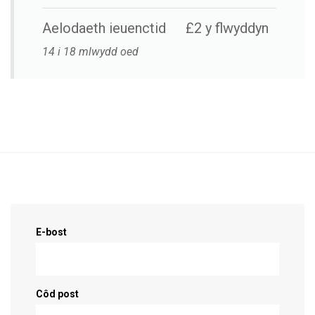
Aelodaeth ieuenctid
£2 y flwyddyn
14 i 18 mlwydd oed
Cofrestrwch fel cefnogwr!
E-bost
Côd post