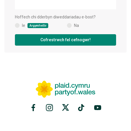
Hoffech chi dderbyn diweddariadau e-bost?
Ie
Na
Argymhellir
(
)
Cofrestrwch fel cefnogwr!