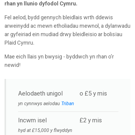
rhan yn llunio dyfodol Cymru.
Fel aelod, bydd gennych bleidlais wrth ddewis
arweinydd ac mewn etholiadau mewnol, a dylanwadu
ar gyfeiriad ein mudiad drwy bleidleisio ar bolisïau
Plaid Cymru.
Mae eich llais yn bwysig - byddwch yn rhan o'r
newid!
Aelodaeth unigol
o £5 y mis
yn cynnwys aelodau
Triban
Incwm isel
£2 y mis
hyd at £15,000 y flwyddyn