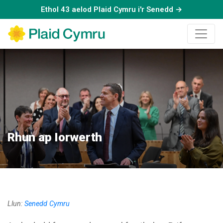
Ethol 43 aelod Plaid Cymru i'r Senedd →
Rhun ap Iorwerth
Llun:
Senedd Cymru