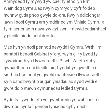
Anrhydedd fy mywyd yw cael fy ethol yn Brif
Weinidog Cymru, ac rwy'n cymryd y cyfrifoldeb
hwnnw gyda phob gwyleidd-dra. Rwy'n ddiolchgar
iawn i bobl Cymru am ymddiried ym Mhlaid Cymru, a
fy mlaenoriaeth nawr yw cyflawni'r newid cadarnhaol
y pleidleisiodd pobl drosto.
Mae hyn yn nodi pennod newydd i Gymru. Wrth i mi
baratoi i benodi Cabinet yfory, rwy'n glir y bydd fy
llywodraeth yn Llywodraeth i Bawb. Waeth sut y
gwnaethoch chi bleidleisio, byddaf yn gweithio i
sicrhau bod pobl yn gweld manteision llywodraeth
sy'n canolbwyntio ar ganlyniadau ac sydd wedi ei
gwreiddio mewn cymunedau ledled Cymru.
Bydd fy llywodraeth yn gweithredu yn wahanol o'r
diwrnod cyntaf: penderfyniadau cyflymach,