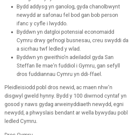
Bydd addysg yn ganolog, gyda chanolbwynt
newydd ar safonau fel bod gan bob person
ifanc y cyfle i lwyddo.
Byddwn yn datgloi potensial economaidd
Cymru drwy gefnogi busnesau, creu swyddi da
a sicrhau twf ledled y wlad.
Byddwn yn gweithio'n adeiladol gyda San
Steffan lle mae'n fuddiol i Gymru, gan sefyll
dros fuddiannau Cymru yn ddi-ffael.
Pleidleisiodd pobl dros newid, ac maen nhw'n
disgwyl gweld hynny. Bydd y 100 diwrnod cyntaf yn
gosod y naws gydag arweinyddiaeth newydd, egni
newydd, a phwyslais bendant ar wella bywydau pobl
ledled Cymru.
Dros Gymru.