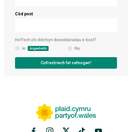
Côd post
Hoffech chi dderbyn diweddariadau e-bost?
Ie
Na
Argymhellir
(
)
Cofrestrwch fel cefnogwr!