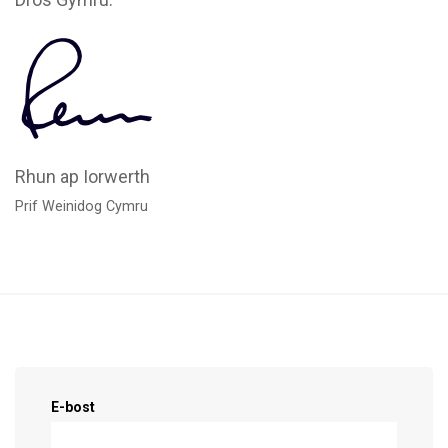
Rhun ap Iorwerth
Prif Weinidog Cymru
Cofrestrwch fel cefnogwr!
E-bost