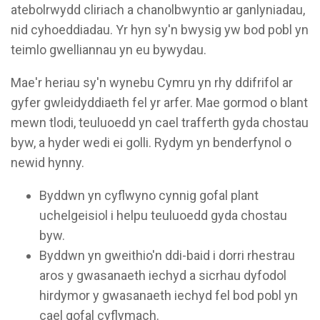
atebolrwydd cliriach a chanolbwyntio ar ganlyniadau,
nid cyhoeddiadau. Yr hyn sy'n bwysig yw bod pobl yn
teimlo gwelliannau yn eu bywydau.
Mae'r heriau sy'n wynebu Cymru yn rhy ddifrifol ar
gyfer gwleidyddiaeth fel yr arfer. Mae gormod o blant
mewn tlodi, teuluoedd yn cael trafferth gyda chostau
byw, a hyder wedi ei golli. Rydym yn benderfynol o
newid hynny.
Byddwn yn cyflwyno cynnig gofal plant
uchelgeisiol i helpu teuluoedd gyda chostau
byw.
Byddwn yn gweithio'n ddi-baid i dorri rhestrau
aros y gwasanaeth iechyd a sicrhau dyfodol
hirdymor y gwasanaeth iechyd fel bod pobl yn
cael gofal cyflymach.