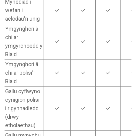
Mynediad i
wefan i
✓
✓
✓
✓
aelodau'n unig
Ymgynghori â
chi ar
✓
✓
✓
✓
ymgyrchoedd y
Blaid
Ymgynghori â
chi ar bolisi'r
✓
✓
✓
✓
Blaid
Gallu cyflwyno
cynigion polisi
i'r gynhadledd
✓
✓
✓
✓
(drwy
etholaethau)
Gallu mynychu