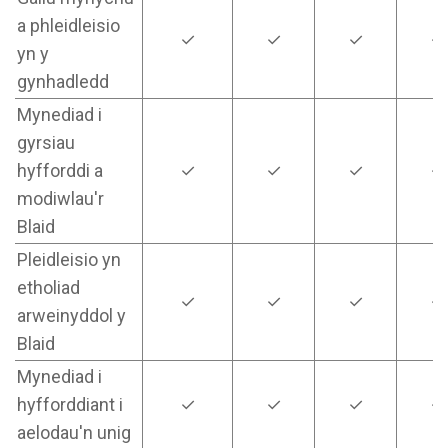
a phleidleisio
✓
✓
✓
✓
yn y
gynhadledd
Mynediad i
gyrsiau
hyfforddi a
✓
✓
✓
✓
modiwlau'r
Blaid
Pleidleisio yn
etholiad
✓
✓
✓
✓
arweinyddol y
Blaid
Mynediad i
hyfforddiant i
✓
✓
✓
✓
aelodau'n unig