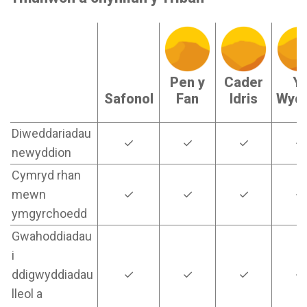
Pen y
Cader
Yr
Safonol
Fan
Idris
Wyd
Diweddariadau
✓
✓
✓
✓
newyddion
Cymryd rhan
mewn
✓
✓
✓
✓
ymgyrchoedd
Gwahoddiadau
i
ddigwyddiadau
✓
✓
✓
✓
lleol a