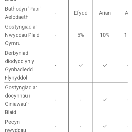
Bathodyn 'Pabi'
-
Efydd
Arian
Au
Aelodaeth
Gostyngiad ar
Nwyddau Plaid
-
5%
10%
15
Cymru
Derbyniad
diodydd yn y
-
✓
✓
✓
Gynhadledd
Flynyddol
Gostyngiad ar
docynnau i
-
-
✓
✓
Giniawau'r
Blaid
Pecyn
-
-
✓
✓
nwyddau