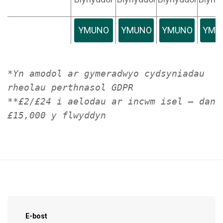
YMUNO
YMUNO
YMUNO
YMU
*Yn amodol ar gymeradwyo cydsyniadau
rheolau perthnasol GDPR
**£2/£24 i aelodau ar incwm isel – dan
£15,000 y flwyddyn
Cofrestrwch fel cefnogwr!
E-bost