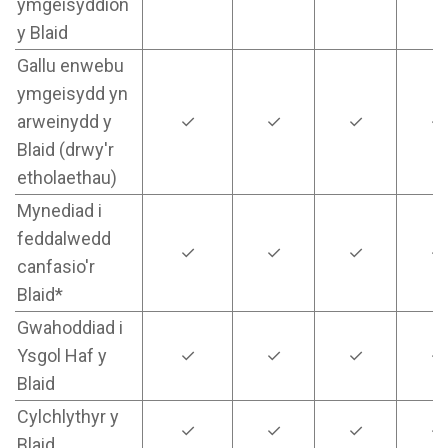
ymgeisyddion
y Blaid
Gallu enwebu
ymgeisydd yn
arweinydd y
✓
✓
✓
✓
Blaid (drwy'r
etholaethau)
Mynediad i
feddalwedd
✓
✓
✓
✓
canfasio'r
Blaid*
Gwahoddiad i
Ysgol Haf y
✓
✓
✓
✓
Blaid
Cylchlythyr y
✓
✓
✓
✓
Blaid