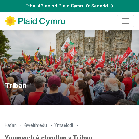
Ethol 43 aelod Plaid Cymru i'r Senedd →
Triban
Hafan
Gweithredu
Ymaelodi
Triban
Ymunwch â chynllun y Triban