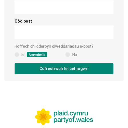
Côd post
Hoffech chi dderbyn diweddariadau e-bost?
Ie
Na
Argymhellir
(
)
Cofrestrwch fel cefnogwr!