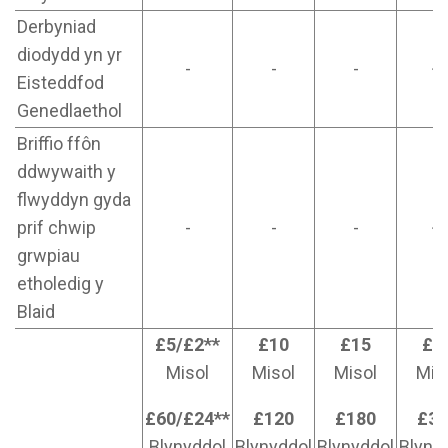
Derbyniad
diodydd yn yr
-
-
-
✓
Eisteddfod
Genedlaethol
Briffio ffôn
ddwywaith y
flwyddyn gyda
prif chwip
-
-
-
✓
grwpiau
etholedig y
Blaid
£5/£2**
£10
£15
£2
Misol
Misol
Misol
Mis
£60/£24**
£120
£180
£30
Blynyddol
Blynyddol
Blynyddol
Blyny