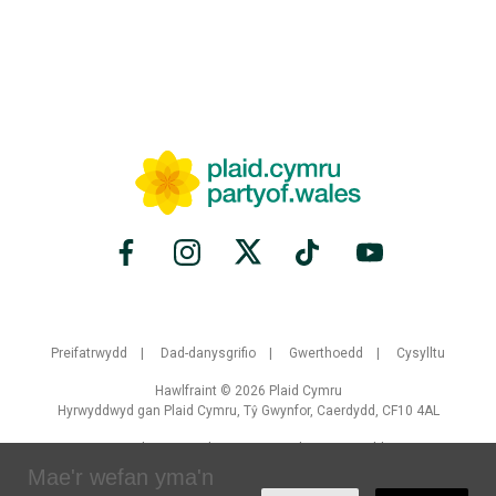
Preifatrwydd
Dad-danysgrifio
Gwerthoedd
Cysylltu
Hawlfraint © 2026 Plaid Cymru
Hyrwyddwyd gan Plaid Cymru, Tŷ Gwynfor, Caerdydd, CF10 4AL
Crewyd gan
Brand Response
gyda
NationBuilder
Mae'r wefan yma'n