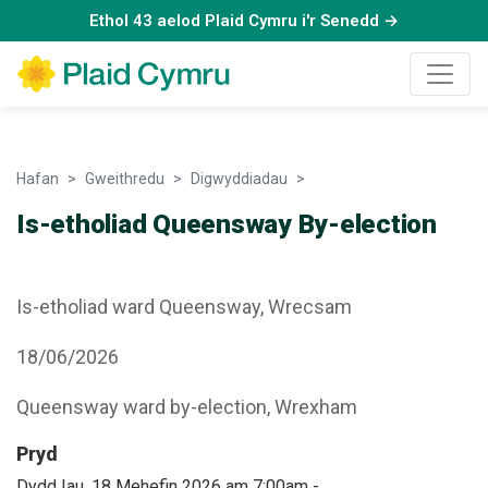
Ethol 43 aelod Plaid Cymru i'r Senedd →
Hafan
Gweithredu
Digwyddiadau
Is-etholiad Queensway By
Is-etholiad Queensway By-election
Is-etholiad ward Queensway, Wrecsam
18/06/2026
Queensway ward by-election, Wrexham
Pryd
Dydd Iau, 18 Mehefin 2026 am 7:00am
-