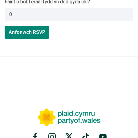
Faint o bobl eraill fydd yn dod gyda chi?
Anfonwch RSVP