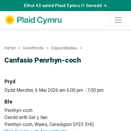
Ethol 43 aelod Plaid Cymru i'r Senedd →
Hafan
Gweithredu
Digwyddiadau
Canfasio Penrhyn-coch
Canfasio Penrhyn-coch
Pryd
Dydd Mercher, 6 Mai 2026 am 6:00 pm
-
7:00 pm
Ble
Penrhyn-coch
Cwrdd wrth Ger y llan
Penrhyn-coch, Wales, Ceredigion SY23 3HQ