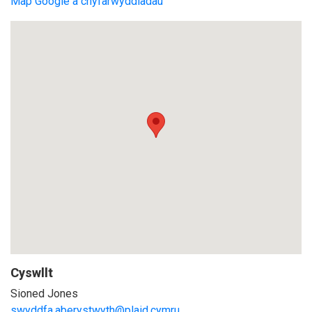
Map Google a chyfarwyddiadau
Cyswllt
Sioned Jones
swyddfa.aberystwyth@plaid.cymru