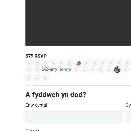
579
RSVP
A fyddwch yn dod?
Enw cyntaf
Cy