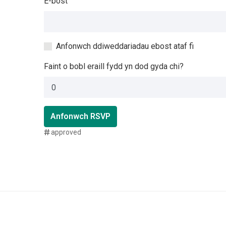
E-bost
Anfonwch ddiweddariadau ebost ataf fi
Faint o bobl eraill fydd yn dod gyda chi?
Anfonwch RSVP
approved