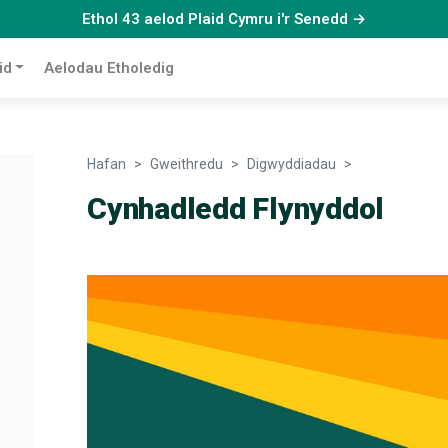
Ethol 43 aelod Plaid Cymru i'r Senedd →
id
Aelodau Etholedig
Hafan
Gweithredu
Digwyddiadau
Cynhadledd F
Cynhadledd Flynyddol