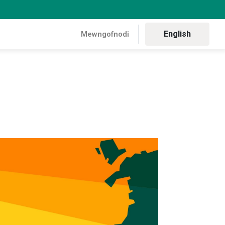
English
Mewngofnodi
lynyddol