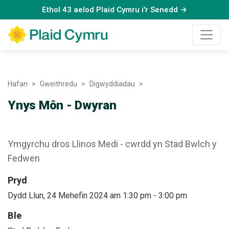
Ethol 43 aelod Plaid Cymru i'r Senedd →
Hafan
Gweithredu
Digwyddiadau
Ynys Môn - Dwyran
Ynys Môn - Dwyran
Ymgyrchu dros Llinos Medi - cwrdd yn Stad Bwlch y
Fedwen
Pryd
Dydd Llun, 24 Mehefin 2024 am 1:30 pm
-
3:00 pm
Ble