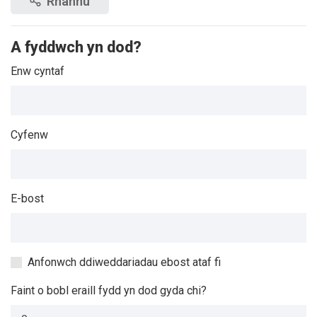
Rhannu
A fyddwch yn dod?
Enw cyntaf
Cyfenw
E-bost
Anfonwch ddiweddariadau ebost ataf fi
Faint o bobl eraill fydd yn dod gyda chi?