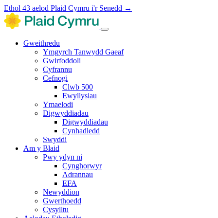
Ethol 43 aelod Plaid Cymru i'r Senedd →
Gweithredu
Ymgyrch Tanwydd Gaeaf
Gwirfoddoli
Cyfrannu
Cefnogi
Clwb 500
Ewyllysiau
Ymaelodi
Digwyddiadau
Digwyddiadau
Cynhadledd
Swyddi
Am y Blaid
Pwy ydyn ni
Cynghorwyr
Adrannau
EFA
Newyddion
Gwerthoedd
Cysylltu