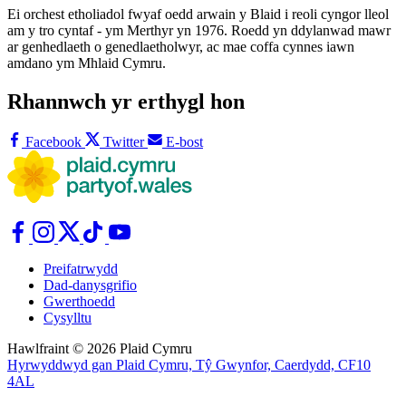
Ei orchest etholiadol fwyaf oedd arwain y Blaid i reoli cyngor lleol
am y tro cyntaf - ym Merthyr yn 1976. Roedd yn ddylanwad mawr
ar genhedlaeth o genedlaetholwyr, ac mae coffa cynnes iawn
amdano ym Mhlaid Cymru.
Rhannwch yr erthygl hon
Facebook
Twitter
E-bost
Preifatrwydd
Dad-danysgrifio
Gwerthoedd
Cysylltu
Hawlfraint © 2026 Plaid Cymru
Hyrwyddwyd gan Plaid Cymru, Tŷ Gwynfor, Caerdydd, CF10
4AL