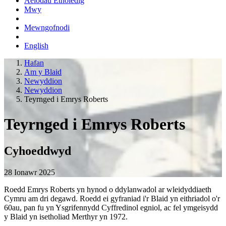
Aelodau Etholedig
Mwy
Mewngofnodi
English
Hafan
Am y Blaid
Newyddion
Newyddion
Teyrnged i Emrys Roberts
Teyrnged i Emrys Roberts
Cyhoeddwyd
28 Ionawr 2025
Roedd Emrys Roberts yn hynod o ddylanwadol ar wleidyddiaeth
Cymru am dri degawd. Roedd ei gyfraniad i'r Blaid yn eithriadol o'r
60au, pan fu yn Ysgrifennydd Cyffredinol egniol, ac fel ymgeisydd
y Blaid yn isetholiad Merthyr yn 1972.