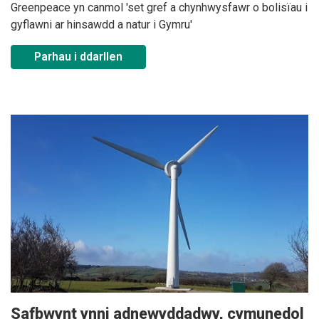
Greenpeace yn canmol 'set gref a chynhwysfawr o bolisïau i
gyflawni ar hinsawdd a natur i Gymru'
Parhau i ddarllen
Safbwynt ynni adnewyddadwy, cymunedol