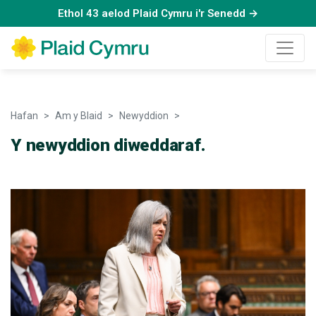
Ethol 43 aelod Plaid Cymru i'r Senedd →
Hafan
Am y Blaid
Newyddion
Newyddion
Y newyddion diweddaraf.