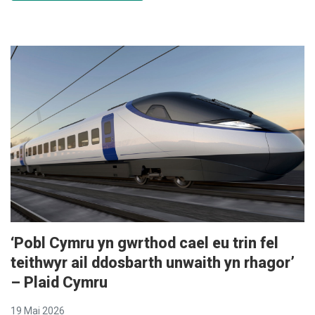
‘Pobl Cymru yn gwrthod cael eu trin fel
teithwyr ail ddosbarth unwaith yn rhagor’
– Plaid Cymru
19 Mai 2026