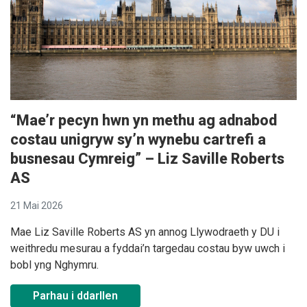
“Mae’r pecyn hwn yn methu ag adnabod
costau unigryw sy’n wynebu cartrefi a
busnesau Cymreig” – Liz Saville Roberts
AS
21 Mai 2026
Mae Liz Saville Roberts AS yn annog Llywodraeth y DU i
weithredu mesurau a fyddai’n targedau costau byw uwch i
bobl yng Nghymru.
Parhau i ddarllen