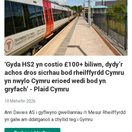
‘Gyda HS2 yn costio £100+ biliwn, dydy’r
achos dros sicrhau bod rheilffyrdd Cymru
yn nwylo Cymru erioed wedi bod yn
gryfach’ - Plaid Cymru
10 Mehefin 2026
Ann Davies AS i gyflwyno gwelliannau i'r Mesur Rheilffyrdd
yn galw am ddatganoli a chyllid teg i Gymru