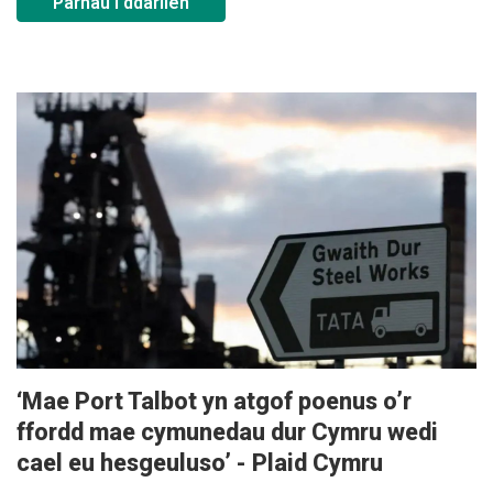
Parhau i ddarllen
‘Mae Port Talbot yn atgof poenus o’r
ffordd mae cymunedau dur Cymru wedi
cael eu hesgeuluso’ - Plaid Cymru