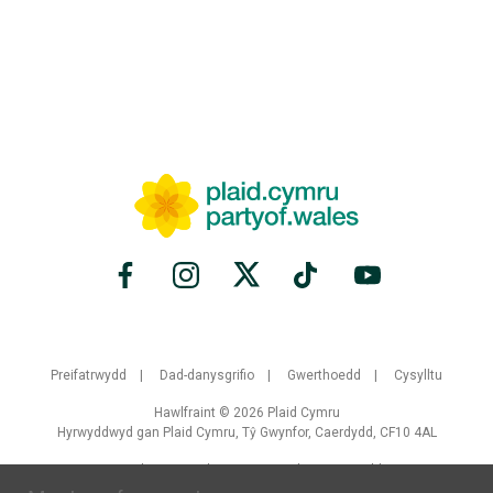
Preifatrwydd
Dad-danysgrifio
Gwerthoedd
Cysylltu
Hawlfraint © 2026 Plaid Cymru
Hyrwyddwyd gan Plaid Cymru, Tŷ Gwynfor, Caerdydd, CF10 4AL
Crewyd gan
Brand Response
gyda
NationBuilder