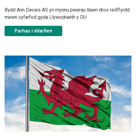
Bydd Ann Davies AS yn mynnu pwerau llawn dros reilffyrdd
mewn cyfarfod gyda Llywodraeth y DU
Parhau i ddarllen