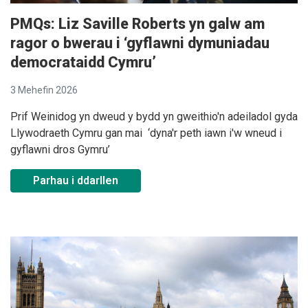
PMQs: Liz Saville Roberts yn galw am
ragor o bwerau i ‘gyflawni dymuniadau
democrataidd Cymru’
3 Mehefin 2026
Prif Weinidog yn dweud y bydd yn gweithio'n adeiladol gyda
Llywodraeth Cymru gan mai ‘dyna'r peth iawn i'w wneud i
gyflawni dros Gymru’
Parhau i ddarllen