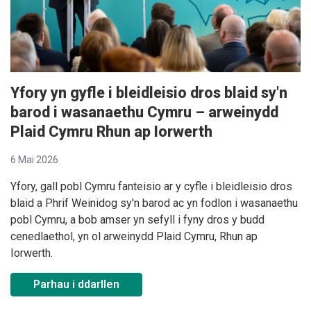
Yfory yn gyfle i bleidleisio dros blaid sy'n
barod i wasanaethu Cymru – arweinydd
Plaid Cymru Rhun ap Iorwerth
6 Mai 2026
Yfory, gall pobl Cymru fanteisio ar y cyfle i bleidleisio dros
blaid a Phrif Weinidog sy'n barod ac yn fodlon i wasanaethu
pobl Cymru, a bob amser yn sefyll i fyny dros y budd
cenedlaethol, yn ol arweinydd Plaid Cymru, Rhun ap
Iorwerth.
Parhau i ddarllen