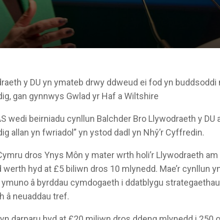
raeth y DU yn ymateb drwy ddweud ei fod yn buddsodd
g, gan gynnwys Gwlad yr Haf a Wiltshire
S wedi beirniadu cynllun Balchder Bro Llywodraeth y DU
 allan yn fwriadol” yn ystod dadl yn Nhŷ’r Cyffredin.
ymru dros Ynys Môn y mater wrth holi’r Llywodraeth am 
 werth hyd at £5 biliwn dros 10 mlynedd. Mae’r cynllun 
 ymuno â byrddau cymdogaeth i ddatblygu strategaethau 
 â neuaddau tref.
n yn darparu hyd at £20 miliwn dros ddeng mlynedd i 25