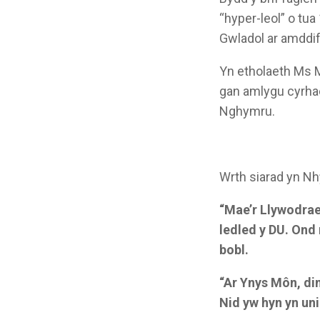
“hyper-leol” o tu
Gwladol ar amddi
Yn etholaeth Ms M
gan amlygu cyrha
Nghymru.
Wrth siarad yn Nh
“Mae’r Llywodrae
ledled y DU. Ond
bobl.
“Ar Ynys Môn, di
Nid yw hyn yn uni