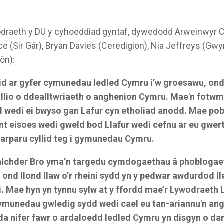
draeth y DU y cyhoeddiad gyntaf, dywedodd Arweinwyr C
e (Sir Gâr), Bryan Davies (Ceredigion), Nia Jeffreys (Gwy
ôn):
id ar gyfer cymunedau ledled Cymru i’w groesawu, on
illio o ddealltwriaeth o anghenion Cymru. Mae'n fotwm
 wedi ei bwyso gan Lafur cyn etholiad anodd. Mae po
nt eisoes wedi gweld bod Llafur wedi cefnu ar eu gwer
arparu cyllid teg i gymunedau Cymru.
alchder Bro yma’n targedu cymdogaethau â phoblogae
ond llond llaw o’r rheini sydd yn y pedwar awdurdod lle
. Mae hyn yn tynnu sylw at y ffordd mae’r Lywodraeth L
ymunedau gwledig sydd wedi cael eu tan-ariannu'n an
a nifer fawr o ardaloedd ledled Cymru yn disgyn o da