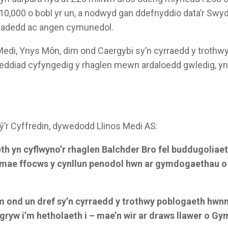
a 10,000 o bobl yr un, a nodwyd gan ddefnyddio data’r Sw
fadedd ac angen cymunedol.
edi, Ynys Môn, dim ond Caergybi sy’n cyrraedd y trothw
eddiad cyfyngedig y rhaglen mewn ardaloedd gwledig, y
ŷ’r Cyffredin, dywedodd Llinos Medi AS:
th yn cyflwyno’r rhaglen Balchder Bro fel buddugolia
 mae ffocws y cynllun penodol hwn ar gymdogaethau o 
m ond un dref sy’n cyrraedd y trothwy poblogaeth hwn
gryw i’m hetholaeth i – mae’n wir ar draws llawer o Gy