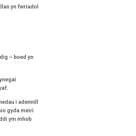
lan yn fwriadol
ig – boed yn
Mynegai
yaf.
edau i adennill
io gyda meiri
soddi ym mhob