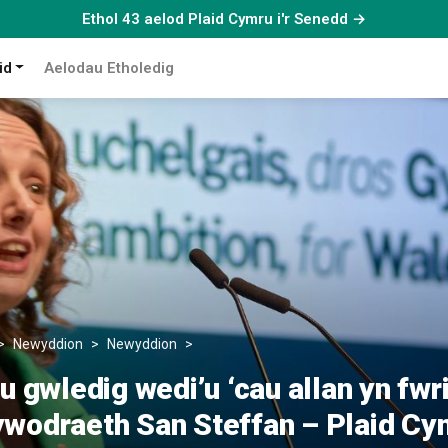
Ethol 43 aelod Plaid Cymru i'r Senedd →
id
Aelodau Etholedig
Newyddion
Newyddion
Cymunedau gwledig wedi’u ‘cau allan yn
gwledig wedi’u ‘cau allan yn fwri
ywodraeth San Steffan – Plaid Cy