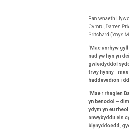
Pan wnaeth Llywo
Cymru, Darren Pric
Pritchard (Ynys M
"Mae unrhyw gyll
nad yw hyn yn de
gwleidyddol sydd
trwy hynny - mae
haddewidion i dd
"Mae'r rhaglen B
yn benodol – dim 
ydym yn eu rheoli
anwybyddu ein c
blynyddoedd, gyd