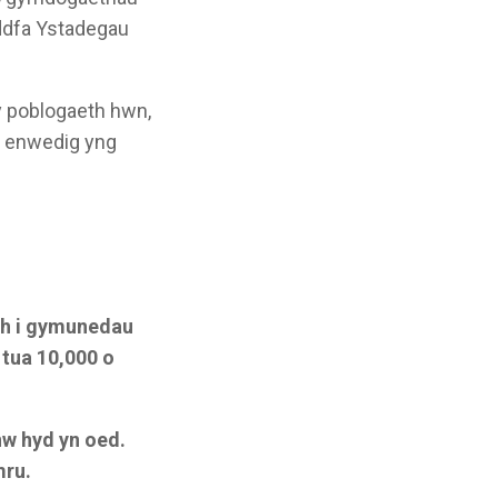
yddfa Ystadegau
y poblogaeth hwn,
n enwedig yng
eth i gymunedau
tua 10,000 o
nw hyd yn oed.
mru.