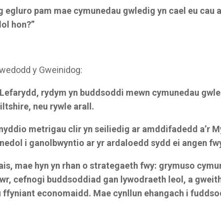
og egluro pam mae cymunedau gwledig yn cael eu cau al
dol hon?”
wedodd y Gweinidog:
Lefarydd, rydym yn buddsoddi mewn cymunedau gwled
ltshire, neu rywle arall.
yddio metrigau clir yn seiliedig ar amddifadedd a’r 
dol i ganolbwyntio ar yr ardaloedd sydd ei angen fw
ais, mae hyn yn rhan o strategaeth fwy: grymuso cymun
r, cefnogi buddsoddiad gan lywodraeth leol, a gweith
ru ffyniant economaidd. Mae cynllun ehangach i fudd