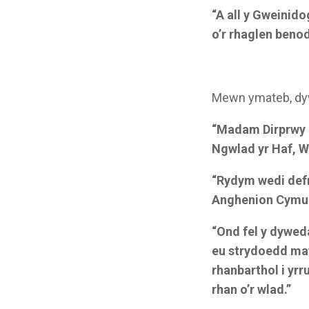
“A all y Gweinid
o’r rhaglen beno
Mewn ymateb, dy
“Madam Dirprwy 
Ngwlad yr Haf, Wi
“Rydym wedi defn
Anghenion Cymune
“Ond fel y dywed
eu strydoedd maw
rhanbarthol i yr
rhan o’r wlad.”