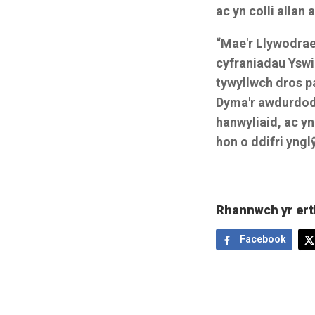
ac yn colli allan
“Mae'r Llywodrae
cyfraniadau Yswi
tywyllwch dros p
Dyma'r awdurdodau
hanwyliaid, ac y
hon o ddifri yngl
Rhannwch yr ert
Facebook