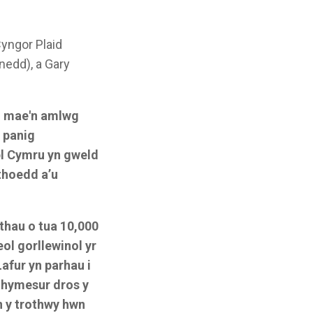
yngor Plaid
nedd), a Gary
d mae'n amlwg
 panig
bl Cymru yn gweld
thoedd a’u
thau o tua 10,000
ol gorllewinol yr
afur yn parhau i
ghymesur dros y
n y trothwy hwn