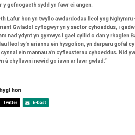
 ar y gefnogaeth sydd yn fawr ei angen.
th Lafur hon yn twyllo awdurdodau lleol yng Nghymru –
riant Gwladol cyflogwyr yn y sector cyhoeddus, i gadw
am nad ydynt yn gymwys i gael cyllid o dan y rhaglen B
 lleol sy'n ariannu ein hysgolion, yn darparu gofal cy
n cynnal ein mannau a'n cyfleusterau cyhoeddus. Nid yw
ŷn â chyflawni newid go iawn ar lawr gwlad.”
hygl hon
Twitter
E-bost