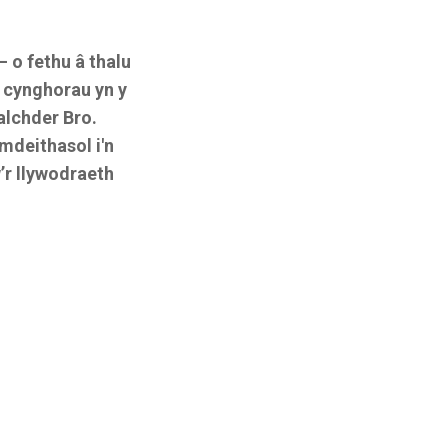
 o fethu â thalu
 cynghorau yn y
alchder Bro.
mdeithasol i'n
’r llywodraeth