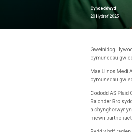
Cyhoeddwyd
20 Hydref 2025
Gweinidog Llywod
cymunedau gwledi
Mae Llinos Medi A
cymunedau gwledig
Cododd AS Plaid C
Balchder Bro sydd
a chynghorwyr yn
mewn partneriaeth
Bydd y brif ragle