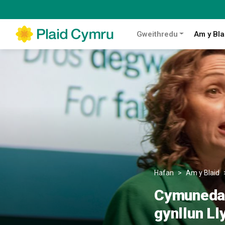
Gweithredu
Am y Bla
Hafan
Am y Blaid
Cymunedau 
gynllun Ll