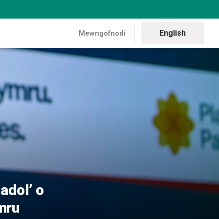
English
Mewngofnodi
 fwriadol’ o gynllun Llywodraeth San Steffan – Plaid Cymru
adol’ o
mru