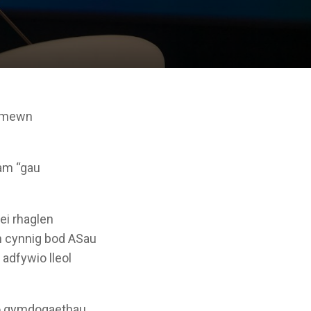
i mewn
 am “gau
ei rhaglen
yn cynnig bod ASau
adfywio lleol
0 o gymdogaethau