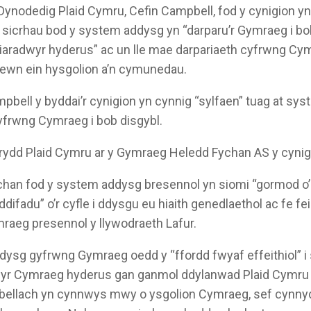
ynodedig Plaid Cymru, Cefin Campbell, fod y cynigion 
 sicrhau bod y system addysg yn “darparu’r Gymraeg i b
siaradwyr hyderus” ac un lle mae darpariaeth cyfrwng Cym
fewn ein hysgolion a’n cymunedau.
ell y byddai’r cynigion yn cynnig “sylfaen” tuag at sy
yfrwng Cymraeg i bob disgybl.
rydd Plaid Cymru ar y Gymraeg Heledd Fychan AS y cynig
an fod y system addysg bresennol yn siomi “gormod o’n
difadu” o’r cyfle i ddysgu eu hiaith genedlaethol ac fe fe
mraeg presennol y llywodraeth Lafur.
sg gyfrwng Gymraeg oedd y “ffordd fwyaf effeithiol” i 
wyr Cymraeg hyderus gan ganmol ddylanwad Plaid Cymru a
 bellach yn cynnwys mwy o ysgolion Cymraeg, sef cyn