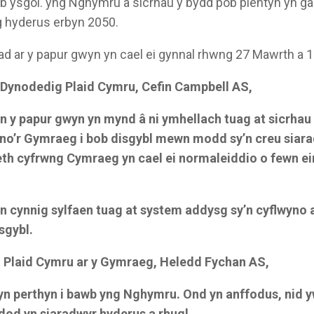
sgol. yng Nghymru a sicrhau y bydd pob plentyn yn gada
 hyderus erbyn 2050.
d ar y papur gwyn yn cael ei gynnal rhwng 27 Mawrth a 
Dynodedig Plaid Cymru, Cefin Campbell AS,
yn y papur gwyn yn mynd â ni ymhellach tuag at sicrhau
no’r Gymraeg i bob disgybl mewn modd sy’n creu siar
eth cyfrwng Cymraeg yn cael ei normaleiddio o fewn ei
yn cynnig sylfaen tuag at system addysg sy’n cyflwyno
sgybl.
 Plaid Cymru ar y Gymraeg, Heledd Fychan AS,
n perthyn i bawb yng Nghymru. Ond yn anffodus, nid y
 dod yn siaradwyr hyderus a rhugl.