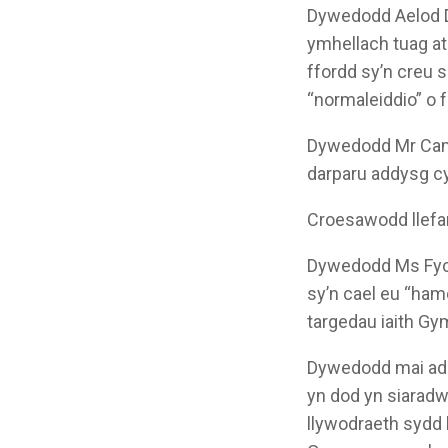
Dywedodd Aelod D
ymhellach tuag at
ffordd sy’n creu 
“normaleiddio” o 
Dywedodd Mr Campb
darparu addysg c
Croesawodd llefa
Dywedodd Ms Fych
sy’n cael eu “hamd
targedau iaith Gy
Dywedodd mai addy
yn dod yn siarad
llywodraeth sydd