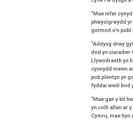
“Mae nifer cynyd
phwysigrwydd yr 
gormod o’n pobl i
“Addysg drwy gyf
dod yn siaradwr 
Llywodraeth yn h
cynnydd mewn ad
pob plentyn yn g
fyddai wedi bod 
“Mae gan y bil h
yn colli allan ar 
Cymru, mae hyn g