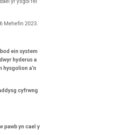
el yr ysgol fel
16 Mehefin 2023.
 bod ein system
adwyr hyderus a
n hysgolion a’n
 addysg cyfrwng
w pawb yn cael y