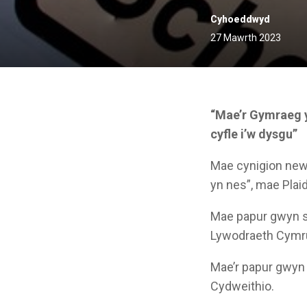
Cyhoeddwyd
27 Mawrth 2023
“Mae’r Gymraeg y
cyfle i’w dysgu”
Mae cynigion new
yn nes”, mae Pla
Mae papur gwyn sy
Lywodraeth Cymr
Mae’r papur gwyn 
Cydweithio.