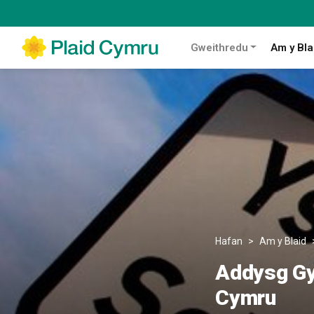
Gweithredu
Am y Bla
Hafan
Am y Blaid
Addysg Gym
Cymru