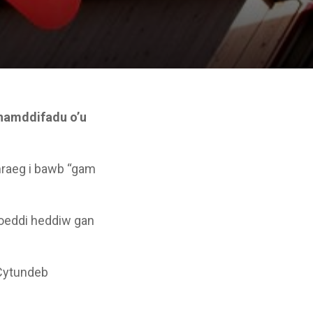
 hamddifadu o’u
mraeg i bawb “gam
hoeddi heddiw gan
 Cytundeb