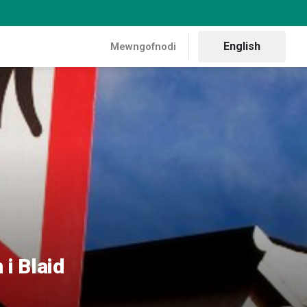
English
Mewngofnodi
olch i Blaid Cymru
i Blaid