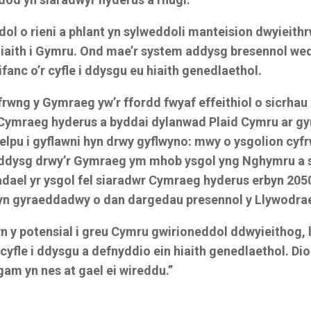
dol o rieni a phlant yn sylweddoli manteision dwyieith
iaith i Gymru. Ond mae’r system addysg bresennol we
fanc o’r cyfle i ddysgu eu hiaith genedlaethol.
rwng y Gymraeg yw’r ffordd fwyaf effeithiol o sicrhau
Cymraeg hyderus a byddai dylanwad Plaid Cymru ar gy
elpu i gyflawni hyn drwy gyflwyno: mwy o ysgolion cy
dysg drwy’r Gymraeg ym mhob ysgol yng Nghymru a s
adael yr ysgol fel siaradwr Cymraeg hyderus erbyn 205
yn gyraeddadwy o dan dargedau presennol y Llywodrae
wn y potensial i greu Cymru gwirioneddol ddwyieithog, 
y cyfle i ddysgu a defnyddio ein hiaith genedlaethol. Dio
am yn nes at gael ei wireddu.”