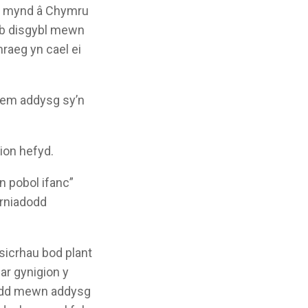
yn mynd â Chymru
ob disgybl mewn
raeg yn cael ei
stem addysg sy’n
ion hefyd.
 pobol ifanc”
irniadodd
sicrhau bod plant
r gynigion y
nydd mewn addysg