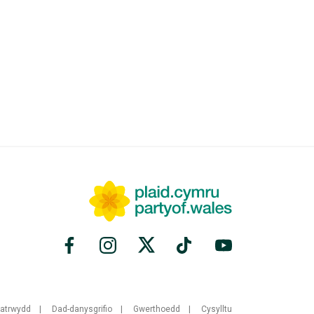
fatrwydd
Dad-danysgrifio
Gwerthoedd
Cysylltu