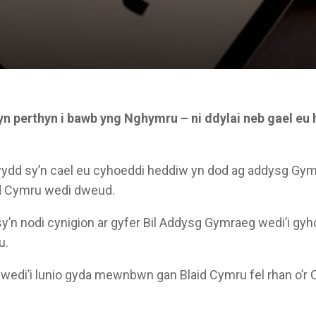
n perthyn i bawb yng Nghymru – ni ddylai neb gael eu
ydd sy’n cael eu cyhoeddi heddiw yn dod ag addysg Gy
id Cymru wedi dweud.
’n nodi cynigion ar gyfer Bil Addysg Gymraeg wedi’i gy
u.
wedi’i lunio gyda mewnbwn gan Blaid Cymru fel rhan o’r