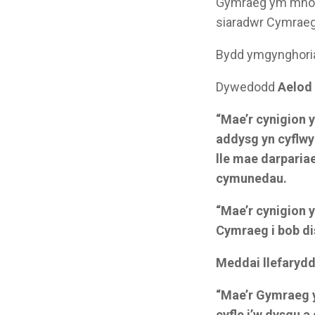
Gymraeg ym mhob y
siaradwr Cymraeg
Bydd ymgynghoria
Dywedodd
Aelod 
“Mae’r cynigion 
addysg yn cyflwy
lle mae darparia
cymunedau.
“Mae’r cynigion 
Cymraeg i bob di
Meddai llefarydd
“Mae’r Gymraeg y
cyfle i’w dysgu a