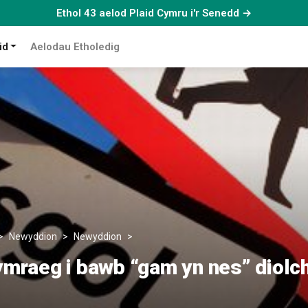
Ethol 43 aelod Plaid Cymru i'r Senedd →
id
Aelodau Etholedig
Newyddion
Newyddion
Addysg Gymraeg i bawb “gam yn nes” di
raeg i bawb “gam yn nes” diolch 