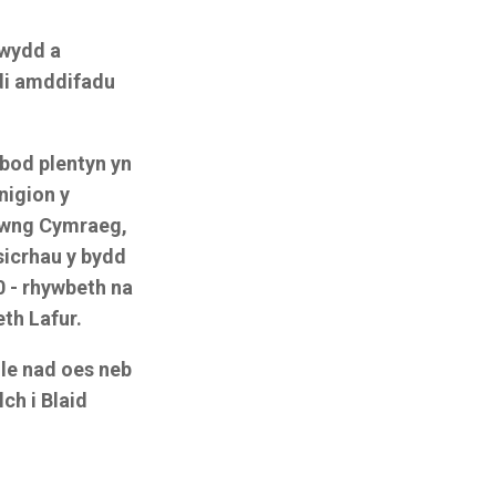
rwydd a
di amddifadu
 bod plentyn yn
nigion y
frwng Cymraeg,
icrhau y bydd
0 - rhywbeth na
th Lafur.
lle nad oes neb
lch i Blaid