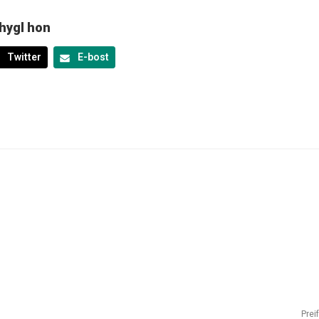
hygl hon
Twitter
E-bost
Prei