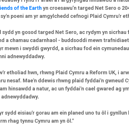
iends of the Earth
yn croesawu’n targed Net Sero o 204
r sy'n poeni am yr amgylchedd cefnogi Plaid Cymru'r et
id sydd yn gosod targed Net Sero, ac rydym yn sicrhau 
nd a chamau cadarnhaol - buddsoddi mewn trafnidiae
r mewn i swyddi gwyrdd, a sicrhau fod ein cymunedau
ynni adnewyddadwy.
w'r etholiad hwn, rhwng Plaid Cymru a Reform UK, i arw
u nesaf. Mae'n ddewis rhwng plaid fyddai'n gwneud 
am hinsawdd a natur, ac un fyddai'n cael gwared ag 
i adnewyddadwy.
wyr sydd eisiau'r gorau am ein planed uno tu ôl i gynllun
orm rhag tynnu Cymru am yn ôl."