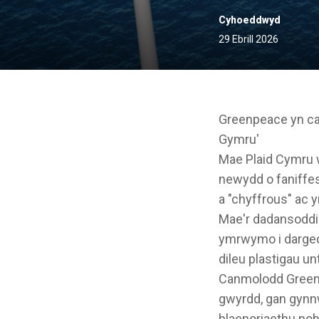
Cyhoeddwyd
29 Ebrill 2026
Greenpeace yn can
Gymru'
Mae Plaid Cymru 
newydd o faniffes
a "chyffrous" ac 
Mae'r dadansoddia
ymrwymo i darged c
dileu plastigau un
Canmolodd Greenp
gwyrdd, gan gynnw
blaenoriaethu pob