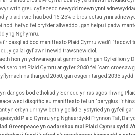
hwyr wrth greu cyfleoedd newydd mewn ynni adnewydda
 y blaid i sicrhau bod 15-25% o brosiectau ynni adnewy
i nodi hefyd fel cryfder allweddol, gan helpu i gadw mant
dd yng Nghymru.
i'r casgliad bod maniffesto Plaid Cymru wedi'i "feddwl t
edu, y gallai gyflawni newid trawsnewidiol.
eth hon yn ychwanegu at ganmoliaeth gan Gyfeillion y Dd
d sero net Plaid Cymru ar gyfer 2040 fel "cam croesawg
yflymach na tharged 2050, gan osgoi'r targed 2035 sydd 
 yn dangos bod etholiad y Senedd yn ras agos rhwng Pla
ce wedi disgrifio eu maniffesto fel un "peryglus i'r hinsa
nt yn erbyn unrhyw beth y gellid ei ystyried yn gyfeillgar
geisydd Plaid Cymru yng Nghaerdydd Ffynnon Taf, Dafyd
ad Greenpeace yn cadarnhau mai Plaid Cymru sydd â'
redadwy i fynd i'r afael a'r argyfyngau hinsawdd a nat