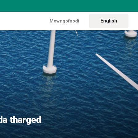
English
Mewngofnodi
ru gyda tharged sero net, yn ôl dadansoddiad newydd
da tharged