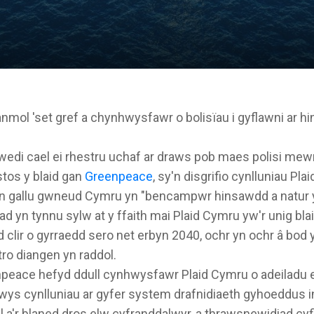
mol 'set gref a chynhwysfawr o bolisïau i gyflawni ar hi
wedi cael ei rhestru uchaf ar draws pob maes polisi me
tos y blaid gan
Greenpeace
, sy'n disgrifio cynlluniau Plaid
yn gallu gwneud Cymru yn "bencampwr hinsawdd a natur y
d yn tynnu sylw at y ffaith mai Plaid Cymru yw'r unig bl
lir o gyrraedd sero net erbyn 2040, ochr yn ochr â bod yr
tro diangen yn raddol.
eace hefyd ddull cynhwysfawr Plaid Cymru o adeiladu
ys cynlluniau ar gyfer system drafnidiaeth gyhoeddus i
l a'r blaned dros elw cyfranddalwyr, a thrawsnewidiad cy