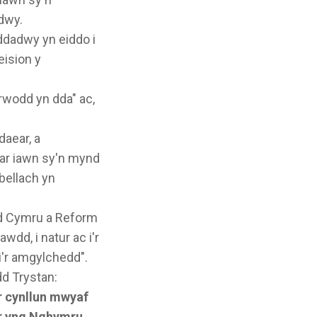
dwy.
ddadwy yn eiddo i
eision y
rwodd yn dda" ac,
aear, a
ar iawn sy'n mynd
bellach yn
id Cymru a Reform
wdd, i natur ac i'r
 i'r amgylchedd".
d Trystan:
r cynllun mwyaf
ur yng Nghymru.