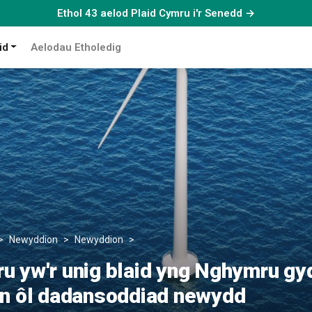
Ethol 43 aelod Plaid Cymru i'r Senedd →
id
Aelodau Etholedig
Newyddion
Newyddion
Plaid Cymru yw'r unig blaid yng Nghym
u yw'r unig blaid yng Nghymru gy
yn ôl dadansoddiad newydd