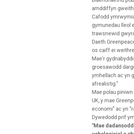
amddiffyn gweit
Cafodd ymrwymiad
gymunedau lleol e
trawsnewid gwyr
Daeth Greenpeace 
os caiff ei weithr
Mae'r gydnabyddia
groesawodd darge
ymhellach ac yn g
afrealistig."
Mae polau piniwn
UK, y mae Greenpea
economi" ac yn "ra
Dywedodd prif ym
"Mae dadansoddi
uchelgeisiol a ch