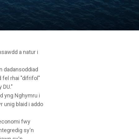
nsawdd a natur i
wn dadansoddiad
 fel rhai "difrifol"
 DU."
aid yng Nghymru i
 unig blaid i addo
 economi fwy
ntegredig sy'n
fiawn sy'n