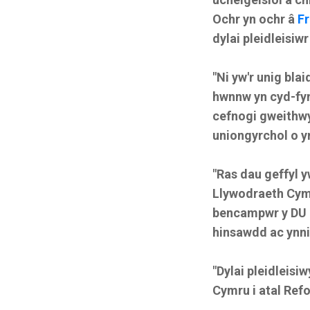
Ochr yn ochr â
Fr
dylai pleidleisiw
"Ni yw'r unig bla
hwnnw yn cyd-fy
cefnogi gweithwy
uniongyrchol o 
"Ras dau geffyl y
Llywodraeth Cymr
bencampwr y DU 
hinsawdd ac ynn
"Dylai pleidleisi
Cymru i atal Ref