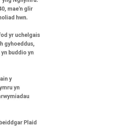
0, mae'n glir
holiad hwn.
fod yr uchelgais
th gyhoeddus,
 yn buddio yn
ain y
Cymru yn
ymrwymiadau
 beiddgar Plaid