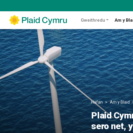
Gweithredu
Am y Bla
Hafan
Am y Blaid
Plaid Cymr
sero net, 