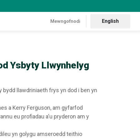
English
Mewngofnodi
eddus i drafod Ysbyty Llwynhelyg
od Ysbyty Llwynhelyg
ydd llawdriniaeth frys yn dod i ben yn
es a Kerry Ferguson, am gyfarfod
 rannu eu profiadau a'u pryderon am y
 dileu yn golygu amseroedd teithio