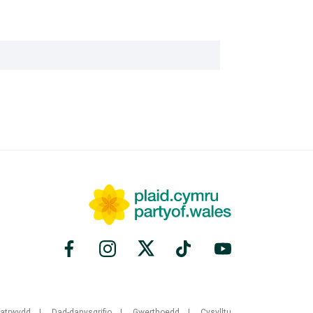
fatrwydd
Dad-danysgrifio
Gwerthoedd
Cysylltu