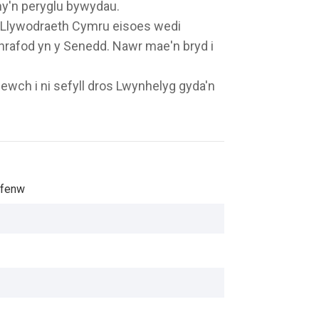
ny'n peryglu bywydau.
h Llywodraeth Cymru eisoes wedi
 thrafod yn y Senedd. Nawr mae'n bryd i
wch i ni sefyll dros Lwynhelyg gyda'n
fenw