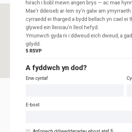
hirach i bobl mewn angen brys — ac mae hyn
Mae'r ddeiseb ar-lein sy'n galw am ymyrraet
cyrraedd ei tharged a bydd bellach yn cael ei
glywed ein lleisiau'n lleol hefyd.
Ymunwch gyda ni i ddweud eich dweud, a gade
gilydd.
5
RSVP
A fyddwch yn dod?
Enw cyntaf
Cy
E-bost
Anfonwch ddiweddariadau ebost ataf fi