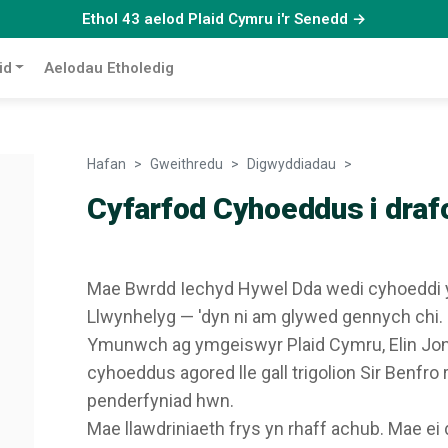
Ethol 43 aelod Plaid Cymru i'r Senedd →
id
Aelodau Etholedig
Hafan
Gweithredu
Digwyddiadau
Cyfarfod Cyho
Cyfarfod Cyhoeddus i draf
Mae Bwrdd Iechyd Hywel Dda wedi cyhoeddi y b
Llwynhelyg — 'dyn ni am glywed gennych chi.
Ymunwch ag ymgeiswyr Plaid Cymru, Elin Jon
cyhoeddus agored lle gall trigolion Sir Benfro
penderfyniad hwn.
Mae llawdriniaeth frys yn rhaff achub. Mae ei