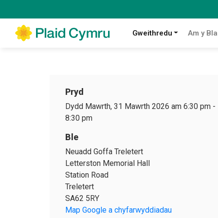
Gweithredu
Am y Bla
Pryd
Dydd Mawrth, 31 Mawrth 2026 am 6:30 pm
-
8:30 pm
Ble
Neuadd Goffa Treletert
Letterston Memorial Hall
Station Road
Treletert
SA62 5RY
Map Google a chyfarwyddiadau