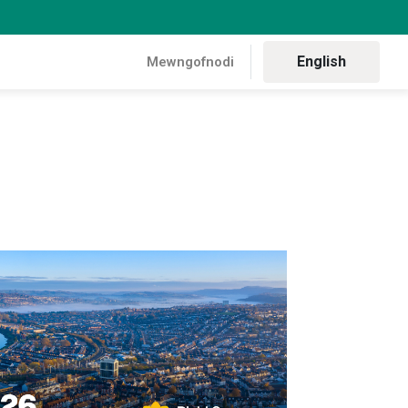
English
Mewngofnodi
Wanwyn