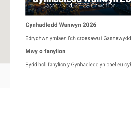
Cynhadledd Wanwyn 2026
Edrychwn ymlaen i'ch croesawu i Gasnewydd
Mwy o fanylion
Bydd holl fanylion y Gynhadledd yn cael eu c