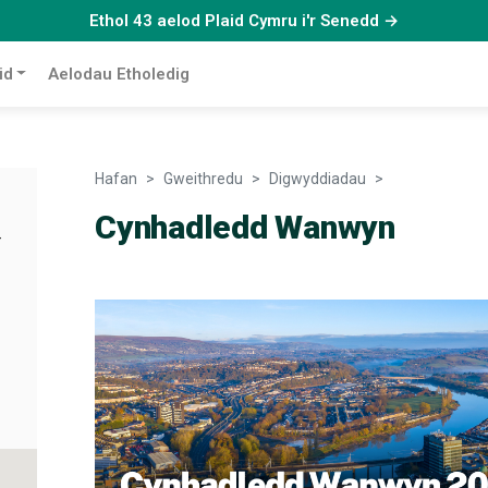
Ethol 43 aelod Plaid Cymru i'r Senedd →
id
Aelodau Etholedig
Hafan
Gweithredu
Digwyddiadau
Cynhadledd 
Cynhadledd Wanwyn
-