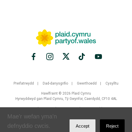
Preifatrwydd
Dad-danysgrifio
Gwerthoedd
Cysylltu
Hawlfraint © 2026 Plaid Cymru
Hyrwyddwyd gan Plaid Cymru, Tŷ Gwynfor, Caerdydd, CF10 4AL
Crewyd gan
Brand Response
gyda
NationBuilder
Mae'r wefan yma'n
defnyddio cwcis.
Accept
Reject