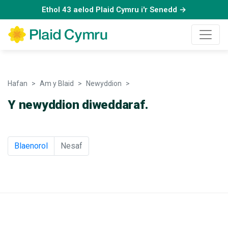
Ethol 43 aelod Plaid Cymru i'r Senedd →
Hafan
Am y Blaid
Newyddion
Newyddion
Y newyddion diweddaraf.
Blaenorol
Nesaf