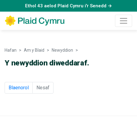
Ethol 43 aelod Plaid Cymru i'r Senedd →
Hafan
Am y Blaid
Newyddion
Newyddion
Y newyddion diweddaraf.
Blaenorol
Nesaf