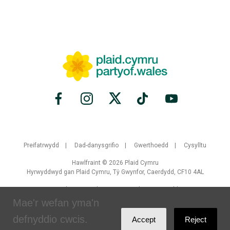
Preifatrwydd
Dad-danysgrifio
Gwerthoedd
Cysylltu
Hawlfraint © 2026 Plaid Cymru
Hyrwyddwyd gan Plaid Cymru, Tŷ Gwynfor, Caerdydd, CF10 4AL
Crewyd gan
Brand Response
gyda
NationBuilder
Mae'r wefan yma'n
defnyddio cwcis.
Accept
Reject