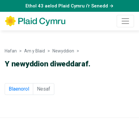
Ethol 43 aelod Plaid Cymru i'r Senedd →
Hafan
Am y Blaid
Newyddion
Newyddion
Y newyddion diweddaraf.
Blaenorol
Nesaf