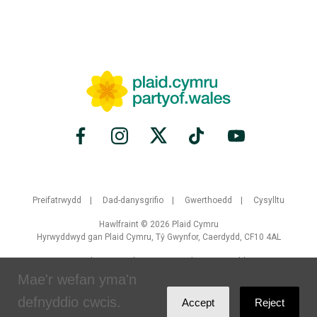
Preifatrwydd
Dad-danysgrifio
Gwerthoedd
Cysylltu
Hawlfraint © 2026 Plaid Cymru
Hyrwyddwyd gan Plaid Cymru, Tŷ Gwynfor, Caerdydd, CF10 4AL
Crewyd gan
Brand Response
gyda
NationBuilder
Mae'r wefan yma'n
defnyddio cwcis.
Accept
Reject