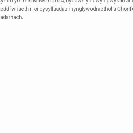
ymru ym mis Mawrth 2024, byddwn yn dwyn pwysau ar L
eddfwriaeth i roi cysylltiadau rhynglywodraethol a Chonf
adarnach.