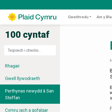
Gweithredu
Am y Bla
100 cyntaf
H
Rhagair
Gwell llywodraeth
E
Perthynas newydd â San
w
Steffan
s
F
Cymru iach a gofalgar