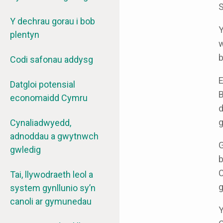
S
Y dechrau gorau i bob
Y
plentyn
w
b
Codi safonau addysg
E
Datgloi potensial
B
economaidd Cymru
d
g
Cynaliadwyedd,
adnoddau a gwytnwch
G
gwledig
b
C
Tai, llywodraeth leol a
g
system gynllunio sy’n
canoli ar gymunedau
Y