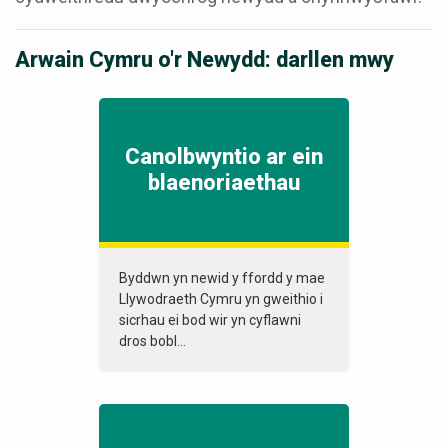
Arwain Cymru o'r Newydd: darllen mwy
Canolbwyntio ar ein
blaenoriaethau
Byddwn yn newid y ffordd y mae
Llywodraeth Cymru yn gweithio i
sicrhau ei bod wir yn cyflawni
dros bobl...