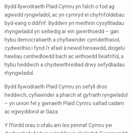
Bydd llywodraeth Plaid Cymru yn falch o fod ag
agwedd ryngwladol, ac yn cymryd ei chyfrifoldebau
byd-eang o ddifrif. Byddwn yn meithrin cysylltiadau
rhyngwladol yn seiliedig ar ein gwerthoedd – gan
hybu democratiaeth a chyfiawnder cymdeithasol,
cydweithio i fynd i’r afael â newid hinsawdd, diogelu
hawliau cenhedloedd bach ac ieithoedd lleiafrifol, a
hybu heddwch a chydweithrediad drwy sefydliadau
rhyngwladol.
Bydd llywodraeth Plaid Cymru yn sefyll dros
heddwch, cyfiawnder a pharch at gyfraith ryngwladol
– yn union fel y gwnaeth Plaid Cymru safiad cadarn
ac egwyddorol ar Gaza.
Y ffordd orau o ofalu am les pennaf Cymru yw