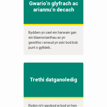
Gwario’n glyfrach ac
ariannu’n decach
Byddwn yn cael ein harwain gan
ein blaenoriaethau ac yn
gweithio i wneud yn siŵr bod bob
punt o gyllideb...
Trethi datganoledig
Rydyn ni’n gwybod ei bod yn hen