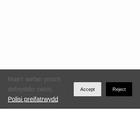
Mae'r wefan yma'n
defnyddio cwcis.
Accept
Reject
Polisi preifatrwydd