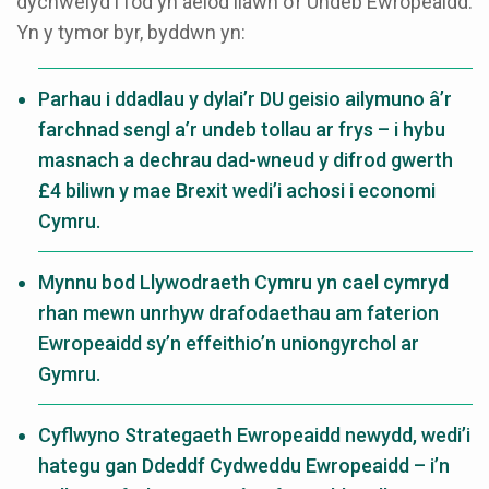
dychwelyd i fod yn aelod llawn o’r Undeb Ewropeaidd.
Yn y tymor byr, byddwn yn:
Parhau i ddadlau y dylai’r DU geisio ailymuno â’r
farchnad sengl a’r undeb tollau ar frys – i hybu
masnach a dechrau dad-wneud y difrod gwerth
£4 biliwn y mae Brexit wedi’i achosi i economi
Cymru.
Mynnu bod Llywodraeth Cymru yn cael cymryd
rhan mewn unrhyw drafodaethau am faterion
Ewropeaidd sy’n effeithio’n uniongyrchol ar
Gymru.
Cyflwyno Strategaeth Ewropeaidd newydd, wedi’i
hategu gan Ddeddf Cydweddu Ewropeaidd – i’n