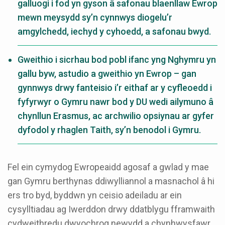
galluogi i fod yn gyson â safonau blaenllaw Ewrop
mewn meysydd sy’n cynnwys diogelu’r
amgylchedd, iechyd y cyhoedd, a safonau bwyd.
Gweithio i sicrhau bod pobl ifanc yng Nghymru yn
gallu byw, astudio a gweithio yn Ewrop – gan
gynnwys drwy fanteisio i’r eithaf ar y cyfleoedd i
fyfyrwyr o Gymru nawr bod y DU wedi ailymuno â
chynllun Erasmus, ac archwilio opsiynau ar gyfer
dyfodol y rhaglen Taith, sy’n benodol i Gymru.
Fel ein cymydog Ewropeaidd agosaf a gwlad y mae
gan Gymru berthynas ddiwylliannol a masnachol â hi
ers tro byd, byddwn yn ceisio adeiladu ar ein
cysylltiadau ag Iwerddon drwy ddatblygu fframwaith
cydweithredu dwyochrog newydd a chynhwysfawr.