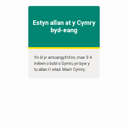
Estyn allan at y Cymry
byd-eang
Yn ôl yr amcangyfrifon, mae 3-4
miliwn o bobl o Gymru yn byw y
tu allan i’r wlad. Mae’r Cymry...