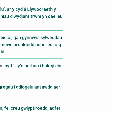
lu’, ar y cyd â Llywodraeth y
thiau diwydiant trwm yn cael eu
weidiol, gan gynnwys sylweddau
l mewn ardaloedd uchel eu risg
dd.
byth’ sy’n parhau i halogi ein
gregau i ddiogelu ansawdd aer
r, fel creu gwlyptiroedd, adfer