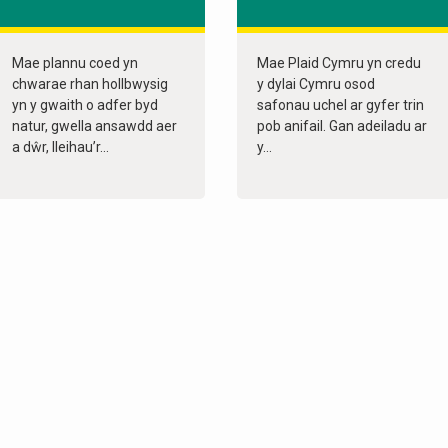
Mae plannu coed yn
Mae Plaid Cymru yn credu
chwarae rhan hollbwysig
y dylai Cymru osod
yn y gwaith o adfer byd
safonau uchel ar gyfer trin
natur, gwella ansawdd aer
pob anifail. Gan adeiladu ar
a dŵr, lleihau’r...
y...