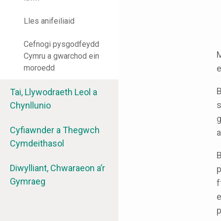
Lles anifeiliaid
Cefnogi pysgodfeydd
M
Cymru a gwarchod ein
moroedd
e
B
Tai, Llywodraeth Leol a
s
Chynllunio
g
Cyfiawnder a Thegwch
a
Cymdeithasol
B
Diwylliant, Chwaraeon a’r
p
Gymraeg
f
e
p