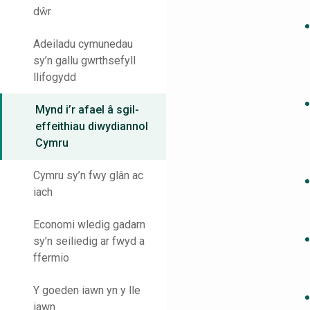
dŵr
Adeiladu cymunedau
sy’n gallu gwrthsefyll
llifogydd
Mynd i’r afael â sgil-
effeithiau diwydiannol
Cymru
Cymru sy’n fwy glân ac
iach
Economi wledig gadarn
sy’n seiliedig ar fwyd a
ffermio
Y goeden iawn yn y lle
iawn