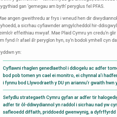
ygythiad gan ‘gemegau am byth’ peryglus fel PFAS.
ae angen gweithredu ar frys i wneud hen dir diwydiannol 
yhoedd, a sicrhau cyfiawnder amgylcheddol hir-ddisgwyl
eimlo’r effeithiau mwyaf. Mae Plaid Cymru yn credu’n glir 
m fynd i’r afael â’r peryglon hyn, sy’n bodoli ymhell cyn 
Byddwn yn:
Cyflawni rhaglen genedlaethol i ddiogelu ac adfer tom
bod pob tomen yn cael ei monitro, ei chynnal a’i hadfe
i fynnu bod Llywodraeth y DU yn ariannu’r gwaith hwn y
Sefydlu strategaeth Cymru gyfan ar adfer tir halogedi
adfer tir ôl-ddiwydiannol yn raddol i sicrhau nad yw cy
safleoedd diffaith, priddoedd gwenwynig, a dyfrffyrdd l