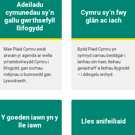
Adeiladu
cymunedau sy’n
Cymru sy’n fwy
gallu gwrthsefyll
glân ac iach
llifogydd
Mae Plaid Cymru wedi
Bydd Plaid Cymru yn
arwain yr agenda ar wella
cymryd camau beiddgar i
ymatebolrwydd Cymru i
lanhau ein haer, lleihau
lifogydd, gan sicrhau
gwastraff a lleihau llygredd
miliynau o bunnoedd gan
– i ddiogelu iechyd...
Lywodraeth...
Y goeden iawn yn y
Lles anifeiliaid
lle iawn