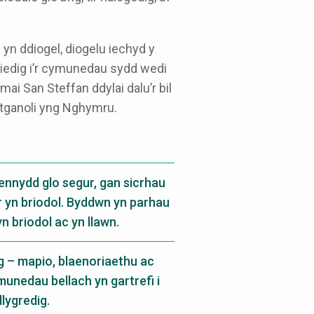
yn ddiogel, diogelu iechyd y
iedig i’r cymunedau sydd wedi
mai San Steffan ddylai dalu’r bil
datganoli yng Nghymru.
ennydd glo segur, gan sicrhau
r yn briodol. Byddwn yn parhau
n briodol ac yn llawn.
g – mapio, blaenoriaethu ac
munedau bellach yn gartrefi i
lygredig.