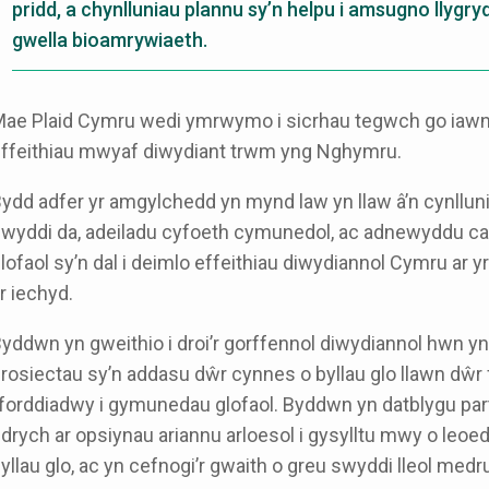
pridd, a chynlluniau plannu sy’n helpu i amsugno llygryd
gwella bioamrywiaeth.
ae Plaid Cymru wedi ymrwymo i sicrhau tegwch go iawn i
ffeithiau mwyaf diwydiant trwm yng Nghymru.
ydd adfer yr amgylchedd yn mynd law yn llaw â’n cynllun
wyddi da, adeiladu cyfoeth cymunedol, ac adnewyddu c
lofaol sy’n dal i deimlo effeithiau diwydiannol Cymru ar 
r iechyd.
yddwn yn gweithio i droi’r gorffennol diwydiannol hwn yn
rosiectau sy’n addasu dŵr cynnes o byllau glo llawn dŵr 
forddiadwy i gymunedau glofaol. Byddwn yn datblygu pa
drych ar opsiynau ariannu arloesol i gysylltu mwy o leo
yllau glo, ac yn cefnogi’r gwaith o greu swyddi lleol med