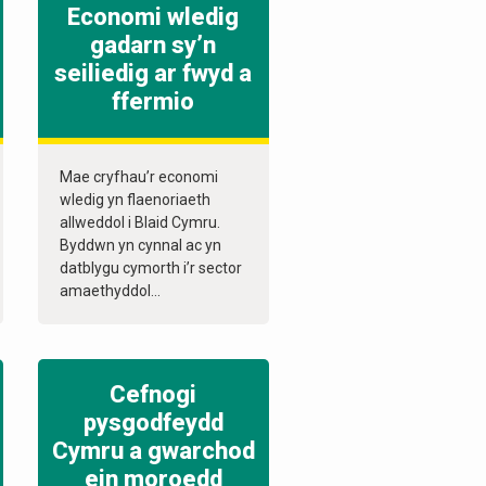
Economi wledig
gadarn sy’n
seiliedig ar fwyd a
ffermio
Mae cryfhau’r economi
wledig yn flaenoriaeth
allweddol i Blaid Cymru.
Byddwn yn cynnal ac yn
datblygu cymorth i’r sector
amaethyddol...
Cefnogi
pysgodfeydd
Cymru a gwarchod
ein moroedd