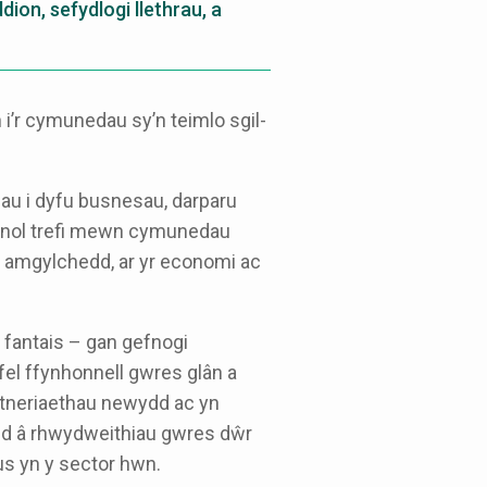
dion, sefydlogi llethrau, a
’r cymunedau sy’n teimlo sgil-
iau i dyfu busnesau, darparu
anol trefi mewn cymunedau
yr amgylchedd, ar yr economi ac
 fantais – gan gefnogi
fel ffynhonnell gwres glân a
rtneriaethau newydd ac yn
edd â rhwydweithiau gwres dŵr
rus yn y sector hwn.