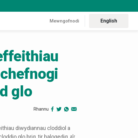
English
Mewngofnodi
effeithiau
 chefnogi
d glo
Rhannu
sgil-effeithiau diwydiannol Cymru
thiau diwydiannau cloddiol a
dio glo brig, tir halogedig, a’r