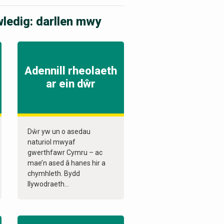
edig: darllen mwy
Adennill rheolaeth
ar ein dŵr
Dŵr yw un o asedau
naturiol mwyaf
gwerthfawr Cymru – ac
mae’n ased â hanes hir a
chymhleth. Bydd
llywodraeth...