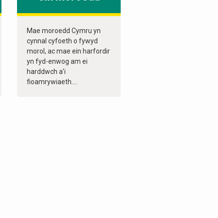
Mae moroedd Cymru yn
cynnal cyfoeth o fywyd
morol, ac mae ein harfordir
yn fyd-enwog am ei
harddwch a’i
fioamrywiaeth....