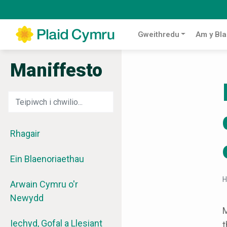
Gweithredu
Am y Bla
Maniffesto
Rhagair
Ein Blaenoriaethau
H
Arwain Cymru o'r
Newydd
M
Iechyd, Gofal a Llesiant
t