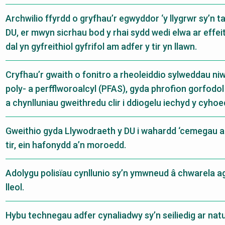
Archwilio ffyrdd o gryfhau’r egwyddor ‘y llygrwr sy’n ta
DU, er mwyn sicrhau bod y rhai sydd wedi elwa ar effei
dal yn gyfreithiol gyfrifol am adfer y tir yn llawn.
Cryfhau’r gwaith o fonitro a rheoleiddio sylweddau ni
poly- a perfflworoalcyl (PFAS), gyda phrofion gorfodo
a chynlluniau gweithredu clir i ddiogelu iechyd y cyhoe
Gweithio gyda Llywodraeth y DU i wahardd ‘cemegau am 
tir, ein hafonydd a’n moroedd.
Adolygu polisïau cynllunio sy’n ymwneud â chwarela a
lleol.
Hybu technegau adfer cynaliadwy sy’n seiliedig ar natu