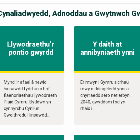
Cynaliadwyedd, Adnoddau a Gwytnwch Gwl
Llywodraethu’r
Y daith at
pontio gwyrdd
annibyniaeth ynni
Mynd i’r afael â newid
Er mwyn i Gymru sicrhau
hinsawdd fydd un o brif
mwy o ddiogeledd ynni a
flaenoriaethau llywodraeth
chyrraedd sero net erbyn
Plaid Cymru. Byddwn yn
2040, gwyddom fod yn
cynhyrchu Cynllun
rhaid i...
Gweithredu Hinsawdd...