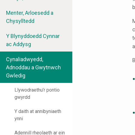
b
Menter, Arloesedd a
Chysylltedd
M
c
Y Blynyddoedd Cynnar
t
ac Addysg
a
Cynaliadwyedd,
Adnoddau a Gwytnwch
Gwledig
Llywodraethu’r pontio
gwyrdd
Y daith at annibyniaeth
ynni
Adennill rheolaeth ar ein