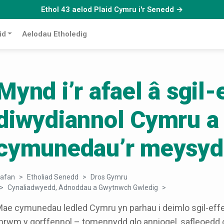
Ethol 43 aelod Plaid Cymru i'r Senedd →
id
Aelodau Etholedig
Mynd i’r afael â sgil-
diwydiannol Cymru a
cymunedau’r meysyd
afan
Etholiad Senedd
Dros Gymru
Cynaliadwyedd, Adnoddau a Gwytnwch Gwledig
Mynd i’r afael â 
ae cymunedau ledled Cymru yn parhau i deimlo sgil-effei
hrwm y gorffennol – tomennydd glo anniogel, safleoedd clod