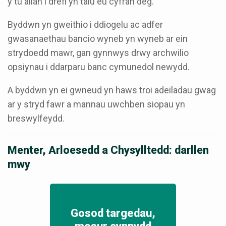
y tu allan i drefi yn talu eu cyfran deg.
Byddwn yn gweithio i ddiogelu ac adfer
gwasanaethau bancio wyneb yn wyneb ar ein
strydoedd mawr, gan gynnwys drwy archwilio
opsiynau i ddarparu banc cymunedol newydd.
A byddwn yn ei gwneud yn haws troi adeiladau gwag
ar y stryd fawr a mannau uwchben siopau yn
breswylfeydd.
Menter, Arloesedd a Chysylltedd: darllen
mwy
Gosod targedau,