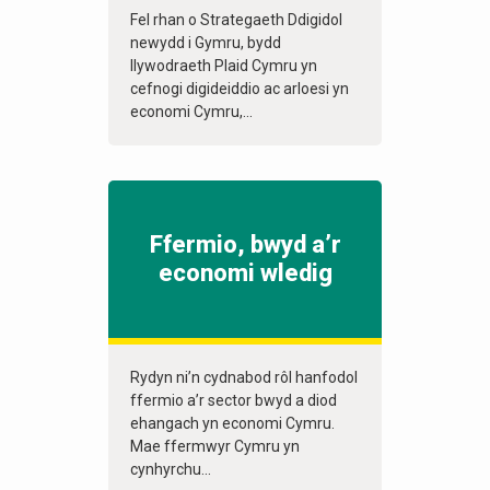
Fel rhan o Strategaeth Ddigidol
newydd i Gymru, bydd
llywodraeth Plaid Cymru yn
cefnogi digideiddio ac arloesi yn
economi Cymru,...
Ffermio, bwyd a’r
economi wledig
Rydyn ni’n cydnabod rôl hanfodol
ffermio a’r sector bwyd a diod
ehangach yn economi Cymru.
Mae ffermwyr Cymru yn
cynhyrchu...