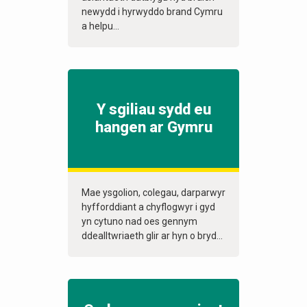
newydd i hyrwyddo brand Cymru
a helpu...
Y sgiliau sydd eu
hangen ar Gymru
Mae ysgolion, colegau, darparwyr
hyfforddiant a chyflogwyr i gyd
yn cytuno nad oes gennym
ddealltwriaeth glir ar hyn o bryd...