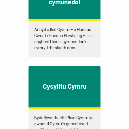
cymunedol
Ar hyd a lled Cymru – o Flaenau
Gwent i Flaenau Ffestiniog – ceir
enghreifftiau o gymunedau’n
cymryd rheolaeth dros...
Cysylltu Cymru
Bydd llywodraeth Plaid Cymru yn
gwneud Cymru’n genedl sydd