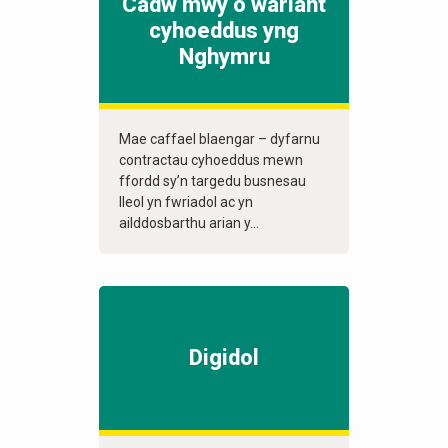
Cadw mwy o wariant
cyhoeddus yng
Nghymru
Mae caffael blaengar – dyfarnu
contractau cyhoeddus mewn
ffordd sy’n targedu busnesau
lleol yn fwriadol ac yn
ailddosbarthu arian y...
Digidol