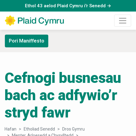
Ethol 43 aelod Plaid Cymru i'r Senedd →
Pori Maniffesto
Cefnogi busnesau
bach ac adfywio’r
stryd fawr
Hafan
Etholiad Senedd
Dros Gymru
Menter, Arloesedd a Chysylltedd
Cefnogi busnesau bach ac ad