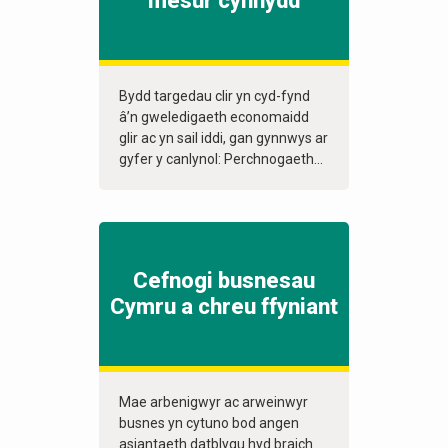
mesur cynnydd
Bydd targedau clir yn cyd-fynd
â’n gweledigaeth economaidd
glir ac yn sail iddi, gan gynnwys ar
gyfer y canlynol: Perchnogaeth...
Cefnogi busnesau
Cymru a chreu ffyniant
Mae arbenigwyr ac arweinwyr
busnes yn cytuno bod angen
asiantaeth datblygu hyd braich