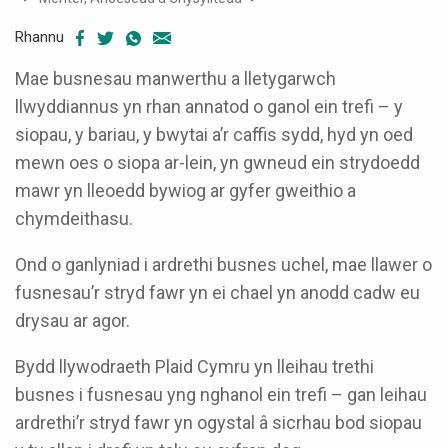
Rhannu
Mae busnesau manwerthu a lletygarwch
llwyddiannus yn rhan annatod o ganol ein trefi – y
siopau, y bariau, y bwytai a’r caffis sydd, hyd yn oed
mewn oes o siopa ar-lein, yn gwneud ein strydoedd
mawr yn lleoedd bywiog ar gyfer gweithio a
chymdeithasu.
Ond o ganlyniad i ardrethi busnes uchel, mae llawer o
fusnesau’r stryd fawr yn ei chael yn anodd cadw eu
drysau ar agor.
Bydd llywodraeth Plaid Cymru yn lleihau trethi
busnes i fusnesau yng nghanol ein trefi – gan leihau
ardrethi’r stryd fawr yn ogystal â sicrhau bod siopau