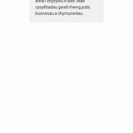
wedi’i chysylltu’n well. Mae
cysylltiadau gwell rhwng pobl,
busnesau a chymunedau...