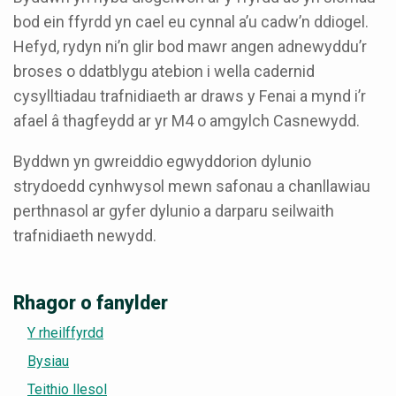
bod ein ffyrdd yn cael eu cynnal a’u cadw’n ddiogel.
Hefyd, rydyn ni’n glir bod mawr angen adnewyddu’r
broses o ddatblygu atebion i wella cadernid
cysylltiadau trafnidiaeth ar draws y Fenai a mynd i’r
afael â thagfeydd ar yr M4 o amgylch Casnewydd.
Byddwn yn gwreiddio egwyddorion dylunio
strydoedd cynhwysol mewn safonau a chanllawiau
perthnasol ar gyfer dylunio a darparu seilwaith
trafnidiaeth newydd.
Rhagor o fanylder
Y rheilffyrdd
Bysiau
Teithio llesol