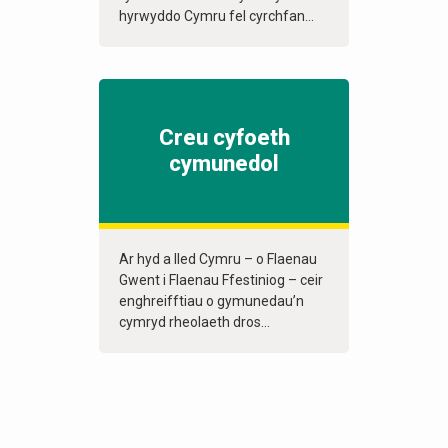
hyrwyddo Cymru fel cyrchfan...
Creu cyfoeth
cymunedol
Ar hyd a lled Cymru – o Flaenau
Gwent i Flaenau Ffestiniog – ceir
enghreifftiau o gymunedau’n
cymryd rheolaeth dros...