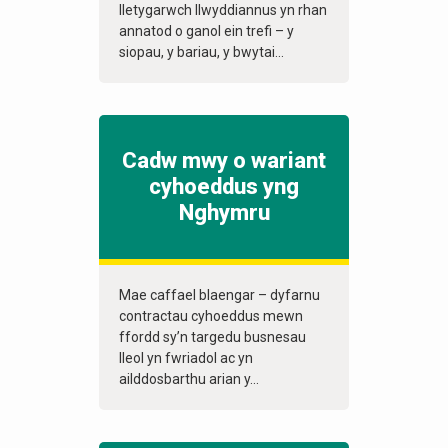
lletygarwch llwyddiannus yn rhan
annatod o ganol ein trefi – y
siopau, y bariau, y bwytai...
Cadw mwy o wariant
cyhoeddus yng
Nghymru
Mae caffael blaengar – dyfarnu
contractau cyhoeddus mewn
ffordd sy’n targedu busnesau
lleol yn fwriadol ac yn
ailddosbarthu arian y...