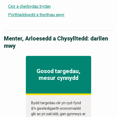
Ceir a cherbydau trydan
Porthladdoedd a theithiau awyr
Menter, Arloesedd a Chysylltedd: darllen
mwy
Gosod targedau,
mesur cynnydd
Bydd targedau clir yn cyd-fynd
â’n gweledigaeth economaidd
glir ac yn sail iddi, gan gynnwys ar