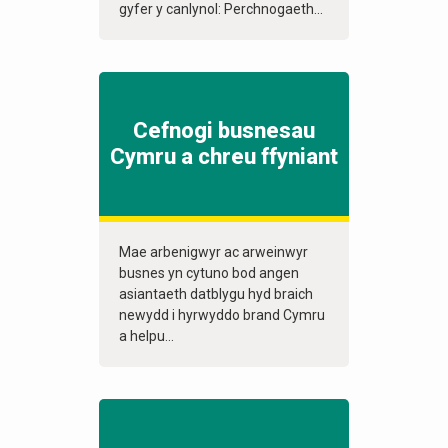
gyfer y canlynol: Perchnogaeth...
Cefnogi busnesau
Cymru a chreu ffyniant
Mae arbenigwyr ac arweinwyr
busnes yn cytuno bod angen
asiantaeth datblygu hyd braich
newydd i hyrwyddo brand Cymru
a helpu...