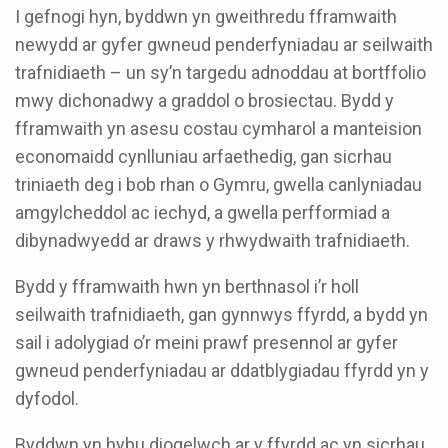
I gefnogi hyn, byddwn yn gweithredu fframwaith
newydd ar gyfer gwneud penderfyniadau ar seilwaith
trafnidiaeth – un sy’n targedu adnoddau at bortffolio
mwy dichonadwy a graddol o brosiectau. Bydd y
fframwaith yn asesu costau cymharol a manteision
economaidd cynlluniau arfaethedig, gan sicrhau
triniaeth deg i bob rhan o Gymru, gwella canlyniadau
amgylcheddol ac iechyd, a gwella perfformiad a
dibynadwyedd ar draws y rhwydwaith trafnidiaeth.
Bydd y fframwaith hwn yn berthnasol i’r holl
seilwaith trafnidiaeth, gan gynnwys ffyrdd, a bydd yn
sail i adolygiad o’r meini prawf presennol ar gyfer
gwneud penderfyniadau ar ddatblygiadau ffyrdd yn y
dyfodol.
Byddwn yn hybu diogelwch ar y ffyrdd ac yn sicrhau