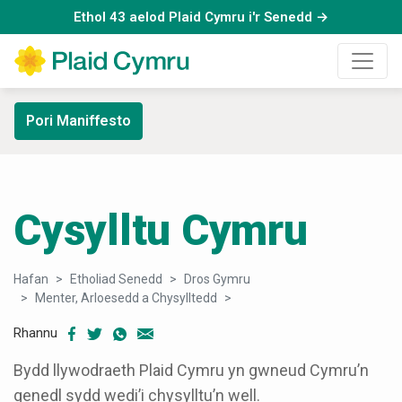
Ethol 43 aelod Plaid Cymru i'r Senedd →
Pori Maniffesto
Cysylltu Cymru
Hafan
Etholiad Senedd
Dros Gymru
Menter, Arloesedd a Chysylltedd
Cysylltu Cymru
Rhannu
Bydd llywodraeth Plaid Cymru yn gwneud Cymru’n
genedl sydd wedi’i chysylltu’n well.