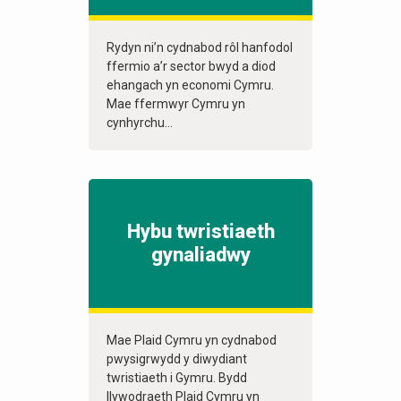
Rydyn ni’n cydnabod rôl hanfodol
ffermio a’r sector bwyd a diod
ehangach yn economi Cymru.
Mae ffermwyr Cymru yn
cynhyrchu...
Hybu twristiaeth
gynaliadwy
Mae Plaid Cymru yn cydnabod
pwysigrwydd y diwydiant
twristiaeth i Gymru. Bydd
llywodraeth Plaid Cymru yn