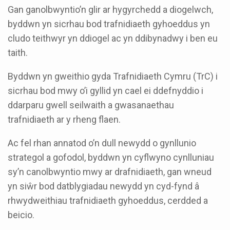
Gan ganolbwyntio’n glir ar hygyrchedd a diogelwch,
byddwn yn sicrhau bod trafnidiaeth gyhoeddus yn
cludo teithwyr yn ddiogel ac yn ddibynadwy i ben eu
taith.
Byddwn yn gweithio gyda Trafnidiaeth Cymru (TrC) i
sicrhau bod mwy o’i gyllid yn cael ei ddefnyddio i
ddarparu gwell seilwaith a gwasanaethau
trafnidiaeth ar y rheng flaen.
Ac fel rhan annatod o’n dull newydd o gynllunio
strategol a gofodol, byddwn yn cyflwyno cynlluniau
sy’n canolbwyntio mwy ar drafnidiaeth, gan wneud
yn siŵr bod datblygiadau newydd yn cyd-fynd â
rhwydweithiau trafnidiaeth gyhoeddus, cerdded a
beicio.