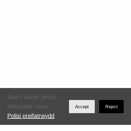
Mae'r wefan yma'n
defnyddio cwcis.
Accept
Reject
Polisi preifatrwydd