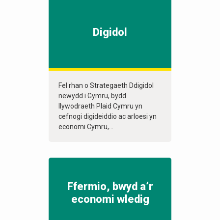
Digidol
Fel rhan o Strategaeth Ddigidol
newydd i Gymru, bydd
llywodraeth Plaid Cymru yn
cefnogi digideiddio ac arloesi yn
economi Cymru,...
Ffermio, bwyd a’r
economi wledig