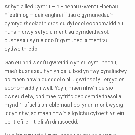
Ar hyd a lled Cymru – o Flaenau Gwent i Flaenau
Ffestiniog – ceir enghreifftiau o gymunedau’n
cymryd rheolaeth dros eu dyfodol economaidd eu
hunain drwy sefydlu mentrau cymdeithasol,
busnesau sy’n eiddo i’r gymuned, a mentrau
cydweithredol.
Gan eu bod wedi’u gwreiddio yn eu cymunedau,
mae’r busnesau hyn yn gallu bod yn fwy cynaliadwy
ac maen nhw’n dueddol o allu gwrthsefyll ergydion
economaidd yn well. Ydyn, maen nhw’n ceisio
gwneud elw, ond mae cyfrifoldeb cymdeithasol a
mynd i’r afael â phroblemau lleol yr un mor bwysig
iddyn nhw, ac maen nhw’n ailgylchu cyfoeth yn ein
pentrefi, ein trefi a’n dinasoedd.