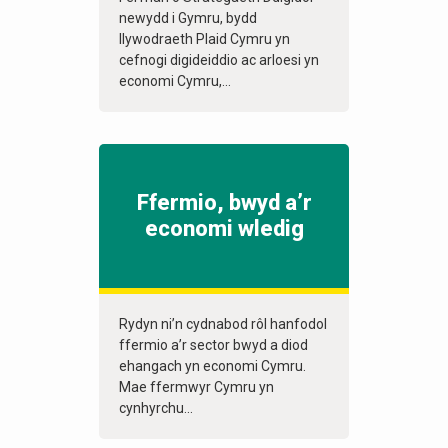
newydd i Gymru, bydd
llywodraeth Plaid Cymru yn
cefnogi digideiddio ac arloesi yn
economi Cymru,...
Ffermio, bwyd a’r
economi wledig
Rydyn ni’n cydnabod rôl hanfodol
ffermio a’r sector bwyd a diod
ehangach yn economi Cymru.
Mae ffermwyr Cymru yn
cynhyrchu...