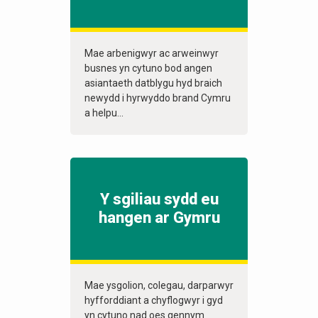
Mae arbenigwyr ac arweinwyr
busnes yn cytuno bod angen
asiantaeth datblygu hyd braich
newydd i hyrwyddo brand Cymru
a helpu...
Y sgiliau sydd eu
hangen ar Gymru
Mae ysgolion, colegau, darparwyr
hyfforddiant a chyflogwyr i gyd
yn cytuno nad oes gennym