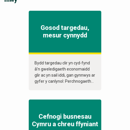
Gosod targedau,
mesur cynnydd
Bydd targedau clir yn cyd-fynd
â’n gweledigaeth economaidd
glir ac yn sail iddi, gan gynnwys ar
gyfer y canlynol: Perchnogaeth...
Cefnogi busnesau
Cymru a chreu ffyniant