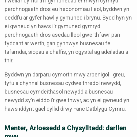
I wella’r cymorth i gymunedau er mwyn cymryd
perchnogaeth dros eu heconomïau lleol, byddwn yn
deddfu ar gyfer hawl y gymuned i brynu. Bydd hyn yn
ei gwneud yn haws i'r gymuned gymryd
perchnogaeth dros asedau lleol gwerthfawr pan
fyddant ar werth, gan gynnwys busnesau fel
tafarndai, siopau a chaffis, yn ogystal ag adeiladau a
thir.
Byddwn yn darparu cymorth mwy arbenigol i greu,
tyfu a chynnal busnesau cydweithredol newydd,
busnesau cymdeithasol newydd a busnesau
newydd sy’n eiddo i’r gweithwyr, ac yn ei gwneud yn
haws iddynt gael cyllid drwy Fanc Datblygu Cymru.
Menter, Arloesedd a Chysylltedd: darllen
mwy