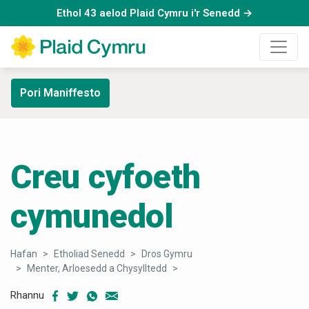
Ethol 43 aelod Plaid Cymru i'r Senedd →
Pori Maniffesto
Creu cyfoeth
cymunedol
Hafan
Etholiad Senedd
Dros Gymru
Menter, Arloesedd a Chysylltedd
Creu cyfoeth cymunedol
Rhannu