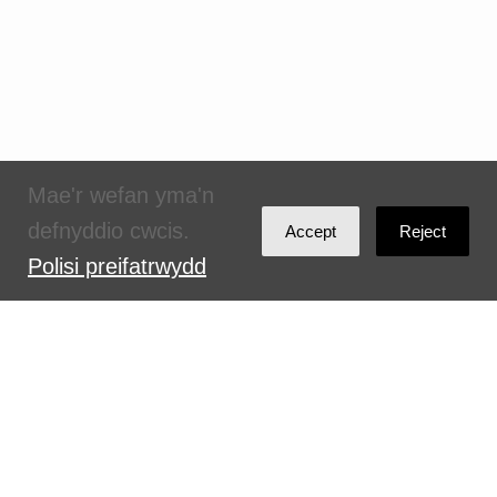
Mae'r wefan yma'n
defnyddio cwcis.
Accept
Reject
Polisi preifatrwydd