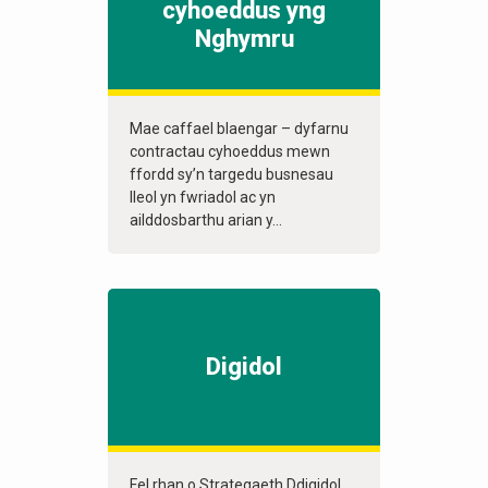
cyhoeddus yng
Nghymru
Mae caffael blaengar – dyfarnu
contractau cyhoeddus mewn
ffordd sy’n targedu busnesau
lleol yn fwriadol ac yn
ailddosbarthu arian y...
Digidol
Fel rhan o Strategaeth Ddigidol