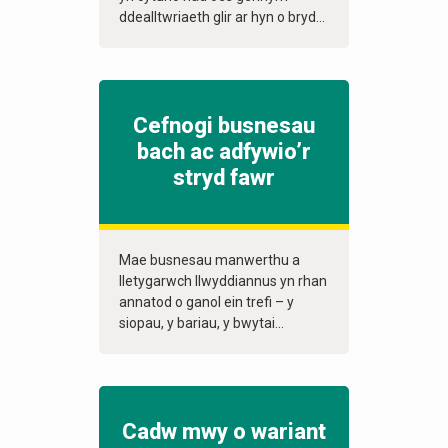
ddealltwriaeth glir ar hyn o bryd...
Cefnogi busnesau
bach ac adfywio’r
stryd fawr
Mae busnesau manwerthu a
lletygarwch llwyddiannus yn rhan
annatod o ganol ein trefi – y
siopau, y bariau, y bwytai...
Cadw mwy o wariant