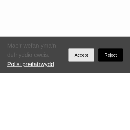
Mae'r wefan yma'n
defnyddio cwcis.
Accept
Reject
Polisi preifatrwydd