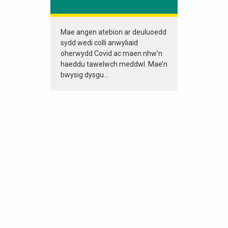
Mae angen atebion ar deuluoedd
sydd wedi colli anwyliaid
oherwydd Covid ac maen nhw’n
haeddu tawelwch meddwl. Mae’n
bwysig dysgu...