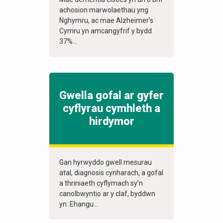
achosion marwolaethau yng
Nghymru, ac mae Alzheimer’s
Cymru yn amcangyfrif y bydd
37%...
Gwella gofal ar gyfer
cyflyrau cymhleth a
hirdymor
Gan hyrwyddo gwell mesurau
atal, diagnosis cynharach, a gofal
a thriniaeth cyflymach sy’n
canolbwyntio ar y claf, byddwn
yn: Ehangu...