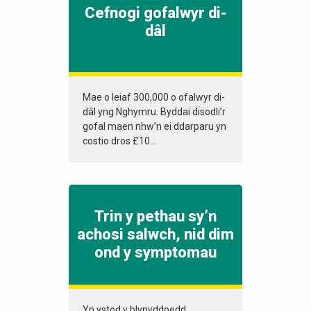
Cefnogi gofalwyr di-
dâl
Mae o leiaf 300,000 o ofalwyr di-
dâl yng Nghymru. Byddai disodli’r
gofal maen nhw’n ei ddarparu yn
costio dros £10...
Trin y pethau sy’n
achosi salwch, nid dim
ond y symptomau
Yn ystod y blynyddoedd