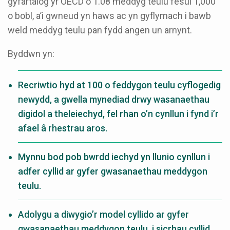
gyfartalog yr OECD o 1.08 meddyg teulu fesul 1,000
o bobl, a’i gwneud yn haws ac yn gyflymach i bawb
weld meddyg teulu pan fydd angen un arnynt.
Byddwn yn:
Recriwtio hyd at 100 o feddygon teulu cyflogedig
newydd, a gwella mynediad drwy wasanaethau
digidol a theleiechyd, fel rhan o’n cynllun i fynd i’r
afael â rhestrau aros.
Mynnu bod pob bwrdd iechyd yn llunio cynllun i
adfer cyllid ar gyfer gwasanaethau meddygon
teulu.
Adolygu a diwygio’r model cyllido ar gyfer
gwasanaethau meddygon teulu, i sicrhau cyllid