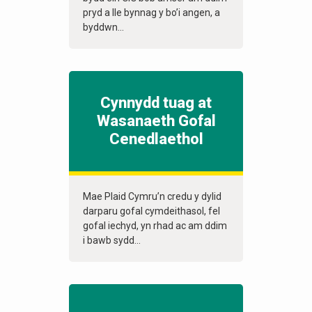
pryd a lle bynnag y bo’i angen, a
byddwn...
Cynnydd tuag at
Wasanaeth Gofal
Cenedlaethol
Mae Plaid Cymru’n credu y dylid
darparu gofal cymdeithasol, fel
gofal iechyd, yn rhad ac am ddim
i bawb sydd...