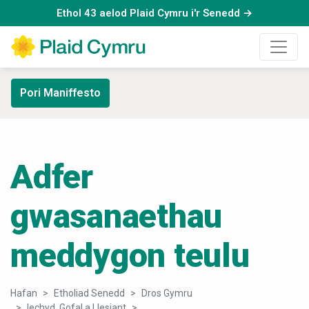
Ethol 43 aelod Plaid Cymru i'r Senedd →
Pori Maniffesto
Adfer
gwasanaethau
meddygon teulu
Hafan
Etholiad Senedd
Dros Gymru
Iechyd, Gofal a Llesiant
Adfer gwasanaethau meddygon teulu