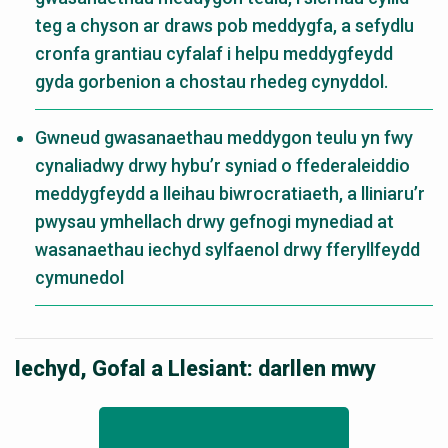
teg a chyson ar draws pob meddygfa, a sefydlu
cronfa grantiau cyfalaf i helpu meddygfeydd
gyda gorbenion a chostau rhedeg cynyddol.
Gwneud gwasanaethau meddygon teulu yn fwy
cynaliadwy drwy hybu’r syniad o ffederaleiddio
meddygfeydd a lleihau biwrocratiaeth, a lliniaru’r
pwysau ymhellach drwy gefnogi mynediad at
wasanaethau iechyd sylfaenol drwy fferyllfeydd
cymunedol
Iechyd, Gofal a Llesiant: darllen mwy