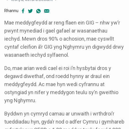
Rhannu
Mae meddygfeydd ar reng flaen ein GIG – nhw yw’r
pwynt mynediad i gael gafael ar wasanaethau
iechyd. Mewn dros 90% o achosion, mae cyswllt
cyntaf cleifion â’r GIG yng Nghymru yn digwydd drwy
wasanaeth iechyd sylfaenol.
Do, mae arian wedi cael ei roi i’n hysbytai dros y
degawd diwethaf, ond roedd hynny ar draul ein
meddygfeydd. Ac mae hyn wedi cyfrannu at
ostyngiad yn nifer y meddygon teulu sy’n gweithio
yng Nghymru.
Byddwn yn cymryd camau ar unwaith i wrthdroi’r
tueddiadau hyn, gyda’r nod o adfer Cymru i gymhareb