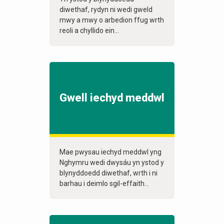
diwethaf, rydyn ni wedi gweld
mwy a mwy o arbedion ffug wrth
reoli a chyllido ein...
Gwell iechyd meddwl
Mae pwysau iechyd meddwl yng
Nghymru wedi dwysáu yn ystod y
blynyddoedd diwethaf, wrth i ni
barhau i deimlo sgil-effaith...