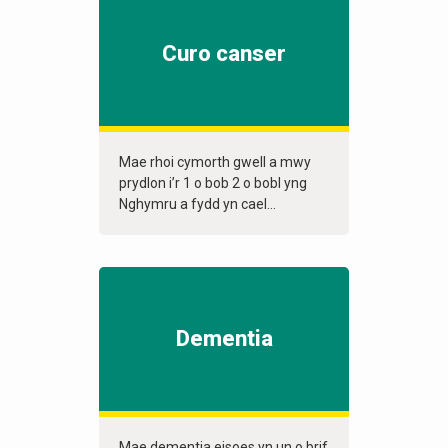
Curo canser
Mae rhoi cymorth gwell a mwy
prydlon i’r 1 o bob 2 o bobl yng
Nghymru a fydd yn cael...
Dementia
Mae dementia eisoes yn un o brif