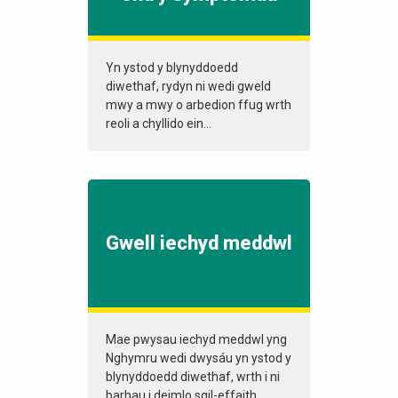
Yn ystod y blynyddoedd
diwethaf, rydyn ni wedi gweld
mwy a mwy o arbedion ffug wrth
reoli a chyllido ein...
Gwell iechyd meddwl
Mae pwysau iechyd meddwl yng
Nghymru wedi dwysáu yn ystod y
blynyddoedd diwethaf, wrth i ni
barhau i deimlo sgil-effaith...