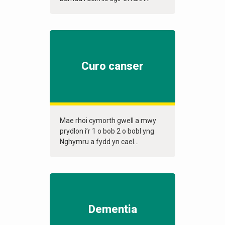
Curo canser
Mae rhoi cymorth gwell a mwy
prydlon i’r 1 o bob 2 o bobl yng
Nghymru a fydd yn cael...
Dementia