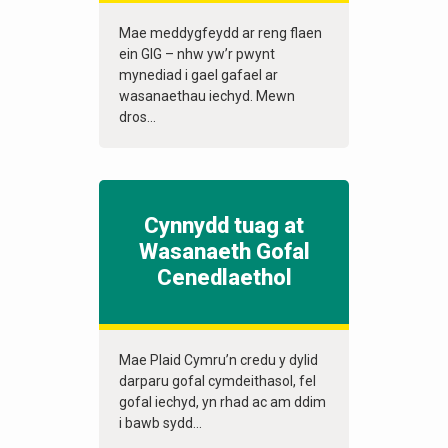
Mae meddygfeydd ar reng flaen
ein GIG – nhw yw’r pwynt
mynediad i gael gafael ar
wasanaethau iechyd. Mewn
dros...
Cynnydd tuag at
Wasanaeth Gofal
Cenedlaethol
Mae Plaid Cymru’n credu y dylid
darparu gofal cymdeithasol, fel
gofal iechyd, yn rhad ac am ddim
i bawb sydd...