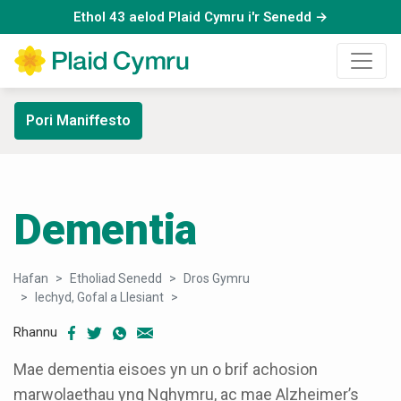
Ethol 43 aelod Plaid Cymru i'r Senedd →
Pori Maniffesto
Dementia
Hafan
Etholiad Senedd
Dros Gymru
Iechyd, Gofal a Llesiant
Dementia
Rhannu
Mae dementia eisoes yn un o brif achosion
marwolaethau yng Nghymru, ac mae Alzheimer’s