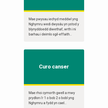
Mae pwysau iechyd meddwl yng
Nghymru wedi dwysáu yn ystod y
blynyddoedd diwethaf, wrth i ni
barhau i deimlo sgil-effaith...
Curo canser
Mae rhoi cymorth gwell a mwy
prydlon i’r 1 o bob 2 o bobl yng
Nghymru a fydd yn cael...