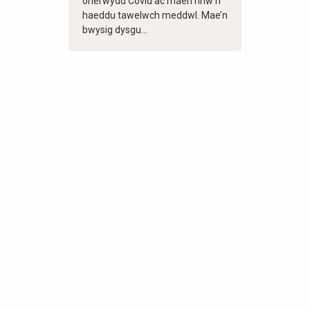
oherwydd Covid ac maen nhw’n
haeddu tawelwch meddwl. Mae’n
bwysig dysgu...