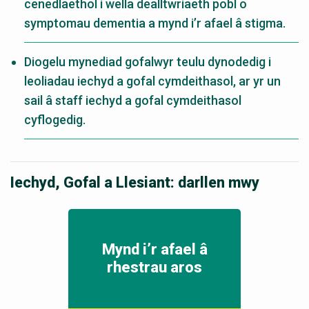
cenedlaethol i wella dealltwriaeth pobl o
symptomau dementia a mynd i’r afael â stigma.
Diogelu mynediad gofalwyr teulu dynodedig i
leoliadau iechyd a gofal cymdeithasol, ar yr un
sail â staff iechyd a gofal cymdeithasol
cyflogedig.
Iechyd, Gofal a Llesiant: darllen mwy
Mynd i’r afael â
rhestrau aros