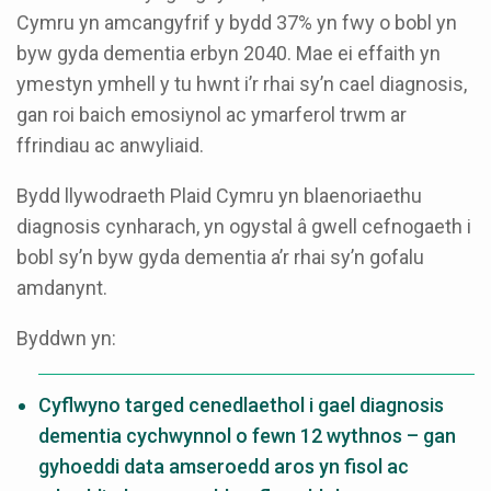
Cymru yn amcangyfrif y bydd 37% yn fwy o bobl yn
byw gyda dementia erbyn 2040. Mae ei effaith yn
ymestyn ymhell y tu hwnt i’r rhai sy’n cael diagnosis,
gan roi baich emosiynol ac ymarferol trwm ar
ffrindiau ac anwyliaid.
Bydd llywodraeth Plaid Cymru yn blaenoriaethu
diagnosis cynharach, yn ogystal â gwell cefnogaeth i
bobl sy’n byw gyda dementia a’r rhai sy’n gofalu
amdanynt.
Byddwn yn:
Cyflwyno targed cenedlaethol i gael diagnosis
dementia cychwynnol o fewn 12 wythnos – gan
gyhoeddi data amseroedd aros yn fisol ac