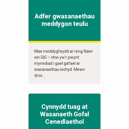
Adfer gwasanaethau
meddygon teulu
Mae meddygfeydd ar reng flaen
ein GIG – nhw yw’r pwynt
mynediad i gael gafael ar
wasanaethau iechyd. Mewn
dros...
Cynnydd tuag at
Wasanaeth Gofal
Cenedlaethol