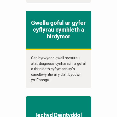
Gwella gofal ar gyfer
cyflyrau cymhleth a
hirdymor
Gan hyrwyddo gwell mesurau
atal, diagnosis cynharach, a gofal
a thriniaeth cyflymach sy’n
canolbwyntio ar y claf, byddwn
yn: Ehangu...
Iechyd Deintyddol