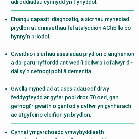
adroddiadau cynnydd yn flynyddol.
Ehangu capasiti diagnostig, a sicrhau mynediad
prydlon at driniaethau fel atalyddion AChE lle bo
hynny’n briodol.
Gweithio i sicrhau asesiadau prydlon o anghenion
a darparu hyfforddiant wedi’i deilwra i ofalwyr di-
dâl sy’n cefnogi pobl â dementia.
Gwella mynediad at asesiadau cof drwy
feddygfeydd ar gyfer pobl dros 70 oed, gan
gefnogi’r gwaith o ganfod y cyflwr yn gynharach
ac atgyfeirio cleifion yn brydlon.
Cynnal ymgyrchoedd ymwybyddiaeth