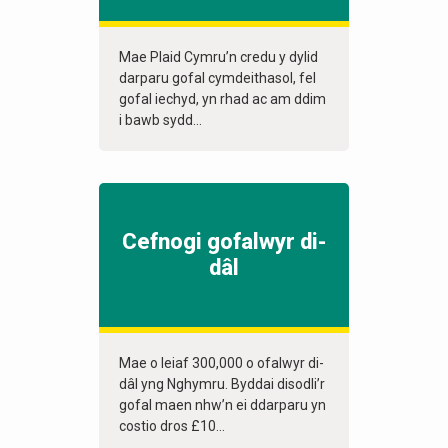
Mae Plaid Cymru’n credu y dylid
darparu gofal cymdeithasol, fel
gofal iechyd, yn rhad ac am ddim
i bawb sydd...
Cefnogi gofalwyr di-
dâl
Mae o leiaf 300,000 o ofalwyr di-
dâl yng Nghymru. Byddai disodli’r
gofal maen nhw’n ei ddarparu yn
costio dros £10...