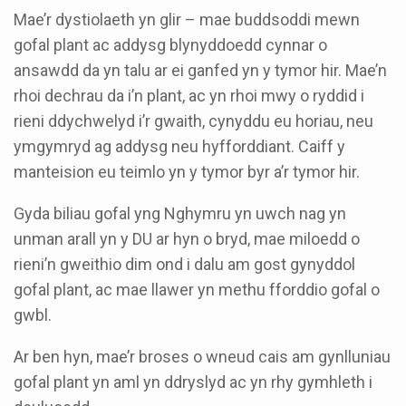
Mae’r dystiolaeth yn glir – mae buddsoddi mewn
gofal plant ac addysg blynyddoedd cynnar o
ansawdd da yn talu ar ei ganfed yn y tymor hir. Mae’n
rhoi dechrau da i’n plant, ac yn rhoi mwy o ryddid i
rieni ddychwelyd i’r gwaith, cynyddu eu horiau, neu
ymgymryd ag addysg neu hyfforddiant. Caiff y
manteision eu teimlo yn y tymor byr a’r tymor hir.
Gyda biliau gofal yng Nghymru yn uwch nag yn
unman arall yn y DU ar hyn o bryd, mae miloedd o
rieni’n gweithio dim ond i dalu am gost gynyddol
gofal plant, ac mae llawer yn methu fforddio gofal o
gwbl.
Ar ben hyn, mae’r broses o wneud cais am gynlluniau
gofal plant yn aml yn ddryslyd ac yn rhy gymhleth i