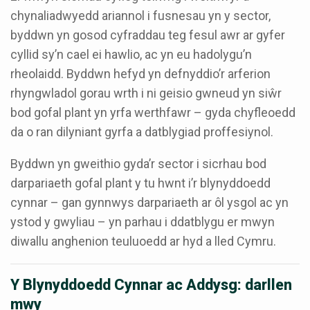
chynaliadwyedd ariannol i fusnesau yn y sector,
byddwn yn gosod cyfraddau teg fesul awr ar gyfer
cyllid sy’n cael ei hawlio, ac yn eu hadolygu’n
rheolaidd. Byddwn hefyd yn defnyddio’r arferion
rhyngwladol gorau wrth i ni geisio gwneud yn siŵr
bod gofal plant yn yrfa werthfawr – gyda chyfleoedd
da o ran dilyniant gyrfa a datblygiad proffesiynol.
Byddwn yn gweithio gyda’r sector i sicrhau bod
darpariaeth gofal plant y tu hwnt i’r blynyddoedd
cynnar – gan gynnwys darpariaeth ar ôl ysgol ac yn
ystod y gwyliau – yn parhau i ddatblygu er mwyn
diwallu anghenion teuluoedd ar hyd a lled Cymru.
Y Blynyddoedd Cynnar ac Addysg: darllen
mwy