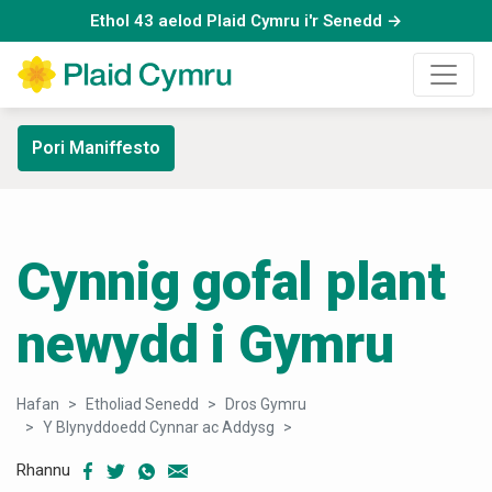
Ethol 43 aelod Plaid Cymru i'r Senedd →
Pori Maniffesto
Cynnig gofal plant
newydd i Gymru
Hafan
Etholiad Senedd
Dros Gymru
Y Blynyddoedd Cynnar ac Addysg
Cynnig gofal plant newydd 
Rhannu