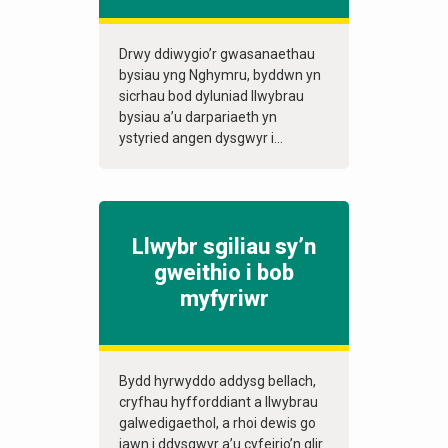
Drwy ddiwygio’r gwasanaethau
bysiau yng Nghymru, byddwn yn
sicrhau bod dyluniad llwybrau
bysiau a’u darpariaeth yn
ystyried angen dysgwyr i...
Llwybr sgiliau sy’n
gweithio i bob
myfyriwr
Bydd hyrwyddo addysg bellach,
cryfhau hyfforddiant a llwybrau
galwedigaethol, a rhoi dewis go
iawn i ddysgwyr a’u cyfeirio’n glir