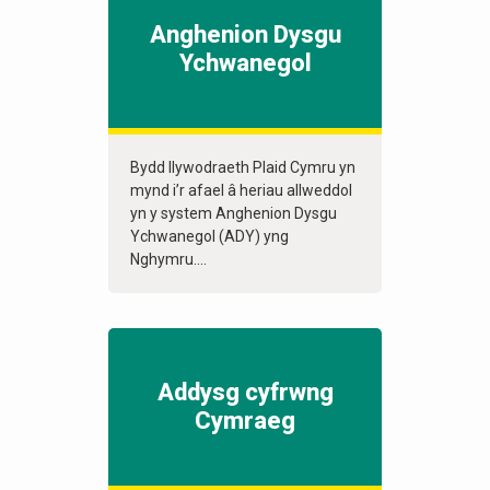
Anghenion Dysgu
Ychwanegol
Bydd llywodraeth Plaid Cymru yn
mynd i’r afael â heriau allweddol
yn y system Anghenion Dysgu
Ychwanegol (ADY) yng
Nghymru....
Addysg cyfrwng
Cymraeg