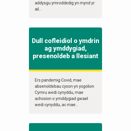
addysgu ymroddedig yn mynd yr
ail...
Dull cofleidiol o ymdrin
ag ymddygiad,
presenoldeb a llesiant
Ers pandemig Covid, mae
absenoldebau cyson yn ysgolion
Cymru wedi cynyddu, mae
achosion o ymddygiad gwael
wedi cynyddu, ac mae...