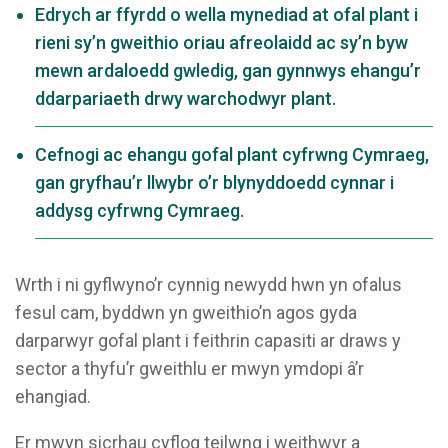
Edrych ar ffyrdd o wella mynediad at ofal plant i
rieni sy’n gweithio oriau afreolaidd ac sy’n byw
mewn ardaloedd gwledig, gan gynnwys ehangu’r
ddarpariaeth drwy warchodwyr plant.
Cefnogi ac ehangu gofal plant cyfrwng Cymraeg,
gan gryfhau’r llwybr o’r blynyddoedd cynnar i
addysg cyfrwng Cymraeg.
Wrth i ni gyflwyno’r cynnig newydd hwn yn ofalus
fesul cam, byddwn yn gweithio’n agos gyda
darparwyr gofal plant i feithrin capasiti ar draws y
sector a thyfu’r gweithlu er mwyn ymdopi â’r
ehangiad.
Er mwyn sicrhau cyflog teilwng i weithwyr a