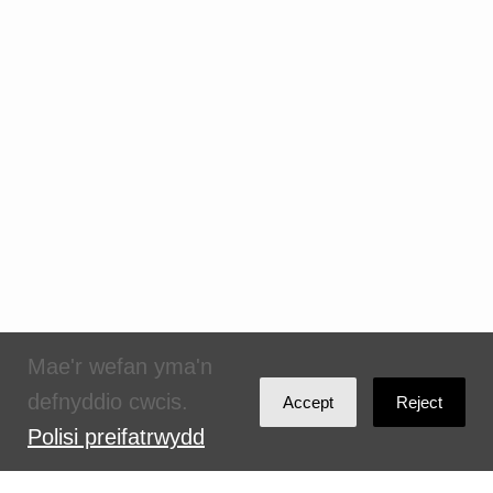
Mae'r wefan yma'n
defnyddio cwcis.
Accept
Reject
Polisi preifatrwydd