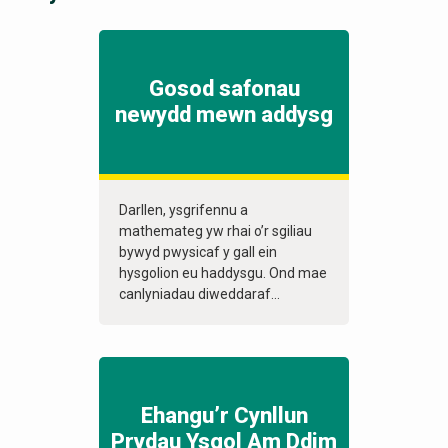
Gosod safonau
newydd mewn addysg
Darllen, ysgrifennu a
mathemateg yw rhai o’r sgiliau
bywyd pwysicaf y gall ein
hysgolion eu haddysgu. Ond mae
canlyniadau diweddaraf...
Ehangu’r Cynllun
Prydau Ysgol Am Ddim