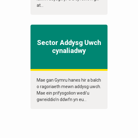
at...
Sector Addysg Uwch
cynaliadwy
Mae gan Gymru hanes hir a balch
o ragoriaeth mewn addysg uwch.
Mae ein prifysgolion wedi’u
gwreiddio’n ddwfn yn eu...