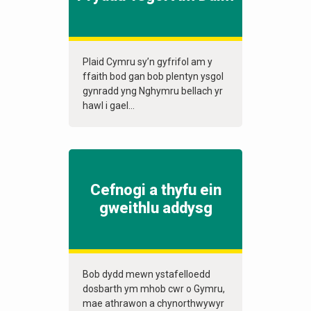
Plaid Cymru sy’n gyfrifol am y
ffaith bod gan bob plentyn ysgol
gynradd yng Nghymru bellach yr
hawl i gael...
Cefnogi a thyfu ein
gweithlu addysg
Bob dydd mewn ystafelloedd
dosbarth ym mhob cwr o Gymru,
mae athrawon a chynorthwywyr