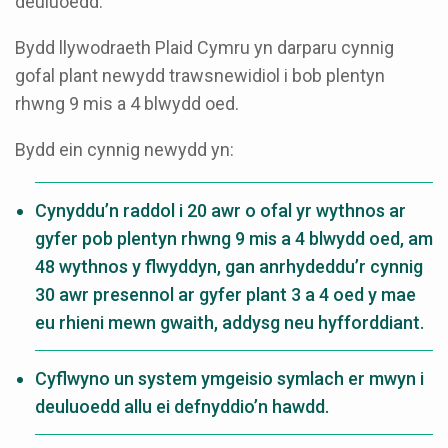
deuluoedd.
Bydd llywodraeth Plaid Cymru yn darparu cynnig
gofal plant newydd trawsnewidiol i bob plentyn
rhwng 9 mis a 4 blwydd oed.
Bydd ein cynnig newydd yn:
Cynyddu’n raddol i 20 awr o ofal yr wythnos ar
gyfer pob plentyn rhwng 9 mis a 4 blwydd oed, am
48 wythnos y flwyddyn, gan anrhydeddu’r cynnig
30 awr presennol ar gyfer plant 3 a 4 oed y mae
eu rhieni mewn gwaith, addysg neu hyfforddiant.
Cyflwyno un system ymgeisio symlach er mwyn i
deuluoedd allu ei defnyddio’n hawdd.