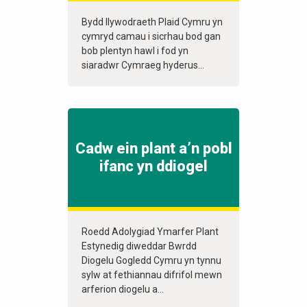
Bydd llywodraeth Plaid Cymru yn
cymryd camau i sicrhau bod gan
bob plentyn hawl i fod yn
siaradwr Cymraeg hyderus...
Cadw ein plant a’n pobl
ifanc yn ddiogel
Roedd Adolygiad Ymarfer Plant
Estynedig diweddar Bwrdd
Diogelu Gogledd Cymru yn tynnu
sylw at fethiannau difrifol mewn
arferion diogelu a...