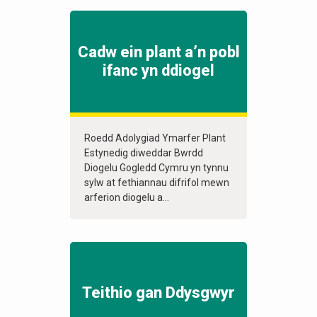
Cadw ein plant a’n pobl
ifanc yn ddiogel
Roedd Adolygiad Ymarfer Plant
Estynedig diweddar Bwrdd
Diogelu Gogledd Cymru yn tynnu
sylw at fethiannau difrifol mewn
arferion diogelu a...
Teithio gan Ddysgwyr