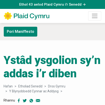
Ethol 43 aelod Plaid Cymru i'r Senedd →
Pori Maniffesto
Ystâd ysgolion sy’n
addas i’r diben
Hafan
Etholiad Senedd
Dros Gymru
Y Blynyddoedd Cynnar ac Addysg
Ystâd ysgolion sy’n addas i’
Rhannu