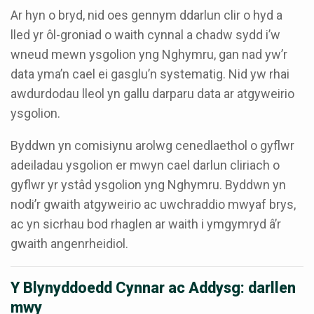
Ar hyn o bryd, nid oes gennym ddarlun clir o hyd a
lled yr ôl-groniad o waith cynnal a chadw sydd i’w
wneud mewn ysgolion yng Nghymru, gan nad yw’r
data yma’n cael ei gasglu’n systematig. Nid yw rhai
awdurdodau lleol yn gallu darparu data ar atgyweirio
ysgolion.
Byddwn yn comisiynu arolwg cenedlaethol o gyflwr
adeiladau ysgolion er mwyn cael darlun cliriach o
gyflwr yr ystâd ysgolion yng Nghymru. Byddwn yn
nodi’r gwaith atgyweirio ac uwchraddio mwyaf brys,
ac yn sicrhau bod rhaglen ar waith i ymgymryd â’r
gwaith angenrheidiol.
Y Blynyddoedd Cynnar ac Addysg: darllen
mwy