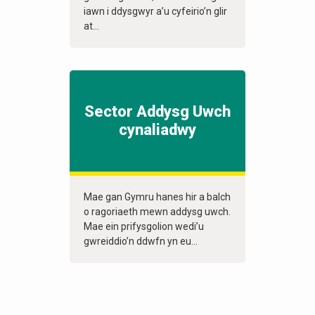
iawn i ddysgwyr a’u cyfeirio’n glir
at...
Sector Addysg Uwch
cynaliadwy
Mae gan Gymru hanes hir a balch
o ragoriaeth mewn addysg uwch.
Mae ein prifysgolion wedi’u
gwreiddio’n ddwfn yn eu...