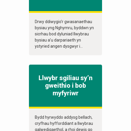
Drwy ddiwygio’r gwasanaethau
bysiau yng Nghymru, byddwn yn
sicrhau bod dyluniad llwybrau
bysiau a’u darpariaeth yn
ystyried angen dysgwyr i...
Llwybr sgiliau sy’n
gweithio i bob
myfyriwr
Bydd hyrwyddo addysg bellach,
cryfhau hyfforddiant a llwybrau
galwedigaethol, a rhoi dewis go