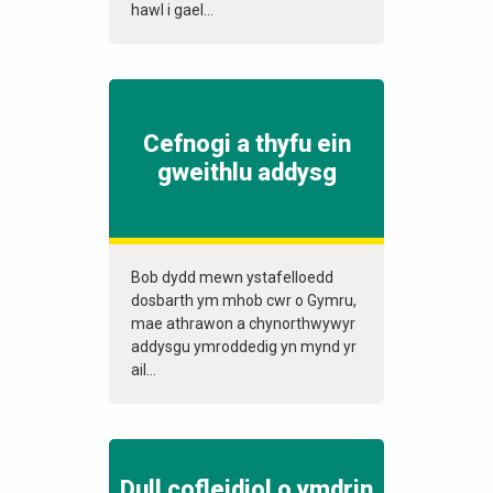
hawl i gael...
Cefnogi a thyfu ein
gweithlu addysg
Bob dydd mewn ystafelloedd
dosbarth ym mhob cwr o Gymru,
mae athrawon a chynorthwywyr
addysgu ymroddedig yn mynd yr
ail...
Dull cofleidiol o ymdrin