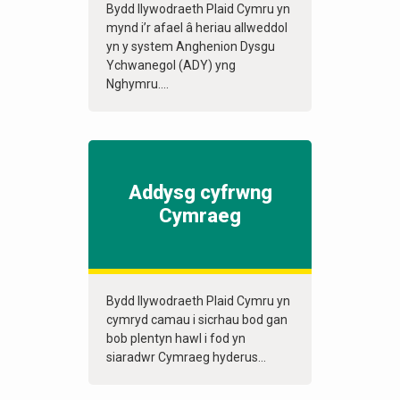
Bydd llywodraeth Plaid Cymru yn
mynd i’r afael â heriau allweddol
yn y system Anghenion Dysgu
Ychwanegol (ADY) yng
Nghymru....
Addysg cyfrwng
Cymraeg
Bydd llywodraeth Plaid Cymru yn
cymryd camau i sicrhau bod gan
bob plentyn hawl i fod yn
siaradwr Cymraeg hyderus...