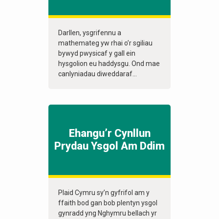
Darllen, ysgrifennu a
mathemateg yw rhai o’r sgiliau
bywyd pwysicaf y gall ein
hysgolion eu haddysgu. Ond mae
canlyniadau diweddaraf...
Ehangu’r Cynllun
Prydau Ysgol Am Ddim
Plaid Cymru sy’n gyfrifol am y
ffaith bod gan bob plentyn ysgol
gynradd yng Nghymru bellach yr