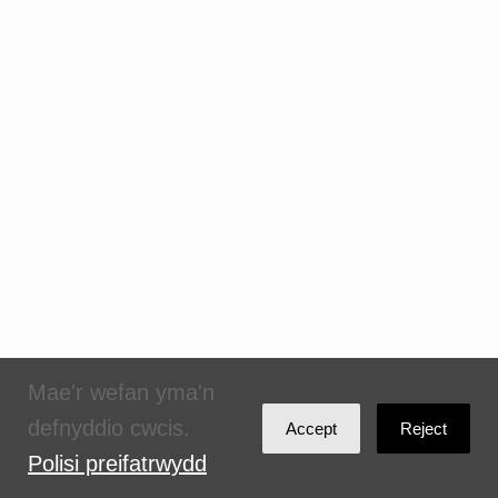
Mae'r wefan yma'n
defnyddio cwcis.
Accept
Reject
Polisi preifatrwydd