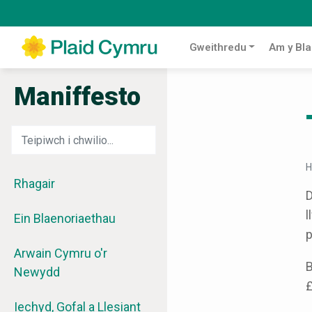
Gweithredu
Am y Bla
Maniffesto
H
Rhagair
D
l
Ein Blaenoriaethau
p
Arwain Cymru o'r
B
Newydd
£
Iechyd, Gofal a Llesiant