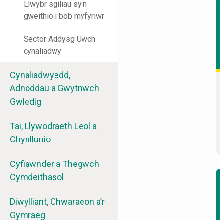
Llwybr sgiliau sy’n
gweithio i bob myfyriwr
Sector Addysg Uwch
cynaliadwy
Cynaliadwyedd,
Adnoddau a Gwytnwch
Gwledig
Tai, Llywodraeth Leol a
Chynllunio
Cyfiawnder a Thegwch
Cymdeithasol
Diwylliant, Chwaraeon a’r
Gymraeg