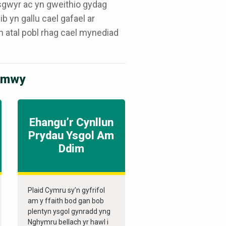
sgwyr ac yn gweithio gydag
b yn gallu cael gafael ar
y’n atal pobl rhag cael mynediad
n mwy
Ehangu’r Cynllun
Prydau Ysgol Am
Ddim
Plaid Cymru sy’n gyfrifol
am y ffaith bod gan bob
plentyn ysgol gynradd yng
Nghymru bellach yr hawl i