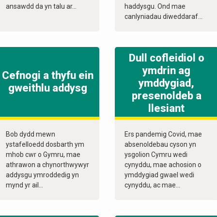
ansawdd da yn talu ar...
haddysgu. Ond mae
canlyniadau diweddaraf...
Dull cofleidiol o
ymdrin ag
Cefnogi a thyfu ein
ymddygiad,
gweithlu addysg
presenoldeb a
llesiant
Bob dydd mewn
Ers pandemig Covid, mae
ystafelloedd dosbarth ym
absenoldebau cyson yn
mhob cwr o Gymru, mae
ysgolion Cymru wedi
athrawon a chynorthwywyr
cynyddu, mae achosion o
addysgu ymroddedig yn
ymddygiad gwael wedi
mynd yr ail...
cynyddu, ac mae...