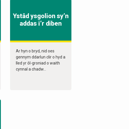
Ystâd ysgolion sy’n
addas i’r diben
Ar hyn o bryd, nid oes
gennym ddarlun clir o hyd a
lled yr ôl-groniad o waith
cynnal a chadw...