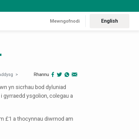
English
Mewngofnodi
r
Rhannu
Addysg
Teithio gan Ddysgwyr
wn yn sicrhau bod dyluniad
i gyrraedd ysgolion, colegau a
am £1 a thocynnau diwrnod am