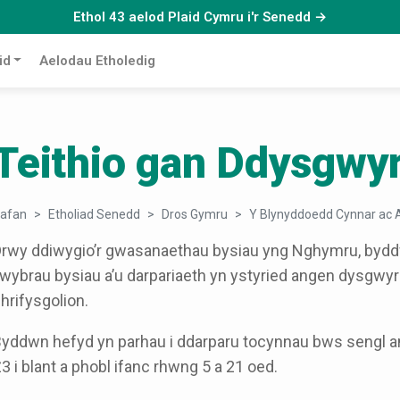
Ethol 43 aelod Plaid Cymru i'r Senedd →
id
Aelodau Etholedig
Teithio gan Ddysgwy
afan
Etholiad Senedd
Dros Gymru
Y Blynyddoedd Cynnar ac 
rwy ddiwygio’r gwasanaethau bysiau yng Nghymru, bydd
lwybrau bysiau a’u darpariaeth yn ystyried angen dysgwyr 
hrifysgolion.
yddwn hefyd yn parhau i ddarparu tocynnau bws sengl 
3 i blant a phobl ifanc rhwng 5 a 21 oed.