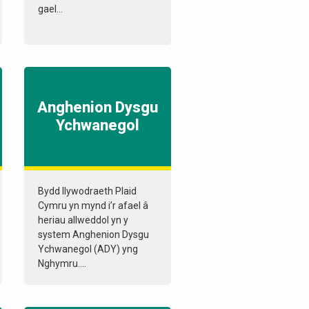
gael...
Anghenion Dysgu
Ychwanegol
Bydd llywodraeth Plaid
Cymru yn mynd i’r afael â
heriau allweddol yn y
system Anghenion Dysgu
Ychwanegol (ADY) yng
Nghymru....