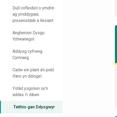
Dull cofleidiol o ymdrin
ag ymddygiad,
presenoldeb a llesiant
Anghenion Dysgu
Ychwanegol
Addysg cyfrwng
Cymraeg
Cadw ein plant a’n pobl
ifanc yn ddiogel
Ystâd ysgolion sy’n
addas i’r diben
Teithio gan Ddysgwyr