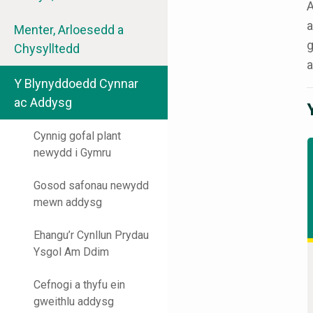
A
a
Menter, Arloesedd a
g
Chysylltedd
a
Y Blynyddoedd Cynnar
ac Addysg
Cynnig gofal plant
newydd i Gymru
Gosod safonau newydd
mewn addysg
Ehangu’r Cynllun Prydau
Ysgol Am Ddim
Cefnogi a thyfu ein
gweithlu addysg