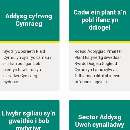
Cadw ein plant a’n
Addysg cyfrwng
pobl ifanc yn
Cymraeg
ddiogel
Bydd llywodraeth Plaid
Roedd Adolygiad Ymarfer
Cymru yn cymryd camau i
Plant Estynedig diweddar
sicrhau bod gan bob
Bwrdd Diogelu Gogledd
plentyn hawl i fod yn
Cymru yn tynnu sylw at
siaradwr Cymraeg
fethiannau difrifol mewn
hyderus...
arferion diogelu a...
Llwybr sgiliau sy’n
Sector Addysg
gweithio i bob
Uwch cynaliadwy
myfyriwr