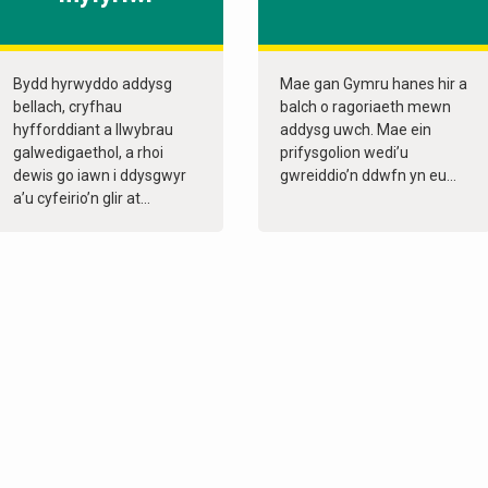
Bydd hyrwyddo addysg
Mae gan Gymru hanes hir a
bellach, cryfhau
balch o ragoriaeth mewn
hyfforddiant a llwybrau
addysg uwch. Mae ein
galwedigaethol, a rhoi
prifysgolion wedi’u
dewis go iawn i ddysgwyr
gwreiddio’n ddwfn yn eu...
a’u cyfeirio’n glir at...