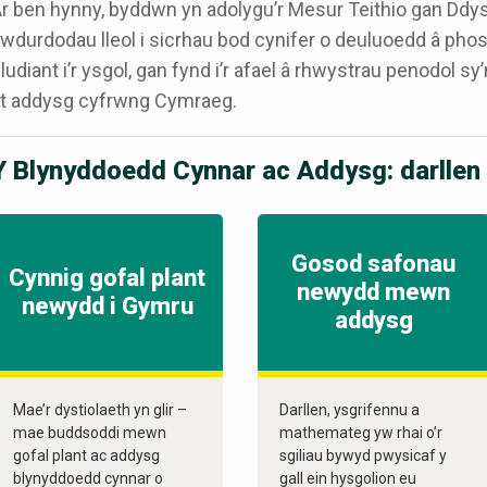
r ben hynny, byddwn yn adolygu’r Mesur Teithio gan Ddy
wdurdodau lleol i sicrhau bod cynifer o deuluoedd â phosi
ludiant i’r ysgol, gan fynd i’r afael â rhwystrau penodol s
t addysg cyfrwng Cymraeg.
Y Blynyddoedd Cynnar ac Addysg: darlle
Gosod safonau
Cynnig gofal plant
newydd mewn
newydd i Gymru
addysg
Mae’r dystiolaeth yn glir –
Darllen, ysgrifennu a
mae buddsoddi mewn
mathemateg yw rhai o’r
gofal plant ac addysg
sgiliau bywyd pwysicaf y
blynyddoedd cynnar o
gall ein hysgolion eu